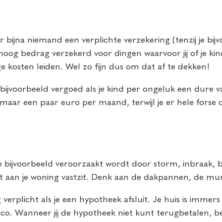
r bijna niemand een verplichte verzekering (tenzij je bij
oog bedrag verzekerd voor dingen waarvoor jij of je kin
e kosten leiden. Wel zo fijn dus om dat af te dekken!
ijvoorbeeld vergoed als je kind per ongeluk een dure vaa
aar een paar euro per maand, terwijl je er hele forse
e bijvoorbeeld veroorzaakt wordt door storm, inbraak, 
at aan je woning vastzit. Denk aan de dakpannen, de mure
verplicht als je een hypotheek afsluit. Je huis is imme
isico. Wanneer jij de hypotheek niet kunt terugbetalen,