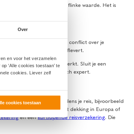
ar heeft je inboedel vaak een flinke waarde. Het is
Over
 nodig hebben. Denk aan een conflict over je
p die jouw producten niet aflevert.
eren en voor het verzamelen
n hoe alles juridisch gezien werkt. Sluit je een
op ‘Alle cookies toestaan’ te
n op de hulp van een juridisch expert.
nele cookies. Liever zelf
lde onverwachte kosten tijdens je reis, bijvoorbeeld
lle cookies toestaan
ussen een reisverzekering met dekking in Europa of
zekering
en een
kortlopende reisverzekering
. Die