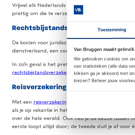
Vrijwel elk Nederlands huishouden sluit deze verzeker
prettig om die te verzekeren voor het geval er iets
Rechtsbijstandsverzekering
Toestemming
De kosten voor juridische hulp kunnen flink oplope
Van Bruggen maakt gebruik
dienstverband, een conflict met een aannemer die 
We gebruiken cookies om onze
In zo’n geval is het prettig als je niet zelf voor all
van statistieken (alle data v
rechtsbijstandsverzekering
af, dan zijn de kosten 
klikken ga je akkoord met o
kiezen? Beheer jouw voorkeur
Reisverzekering
Met een
reisverzekering
ben je verzekerd van hulp 
als je op vakantie in het ziekenhuis belandt of do
over de hele wereld. Ook heb je de keuze tussen t
eerste loopt altijd door; de tweede sluit je af voor 