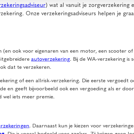
rzekeringsadviseur
) wat al vanuit je zorgverzekering
rzekering. Onze verzekeringsadviseurs helpen je gr
en (en ook voor eigenaren van een motor, een scooter 
uitgebreidere
autoverzekering
. Bij de WA-verzekering is 
ook dat te verzekeren.
ering of een allrisk-verzekering. Die eerste vergoedt o
e en geeft bijvoorbeeld ook een vergoeding als er door 
d wel iets meer premie.
erzekeringen
. Daarnaast kun je kiezen voor verzekeringe
ng
. Die is vooral bedoeld voor zzp’ers. Zij krijgen geen 