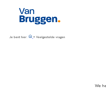
Ga
naar
de
inhoud
Je bent hier:
•
Veelgestelde vragen
We he