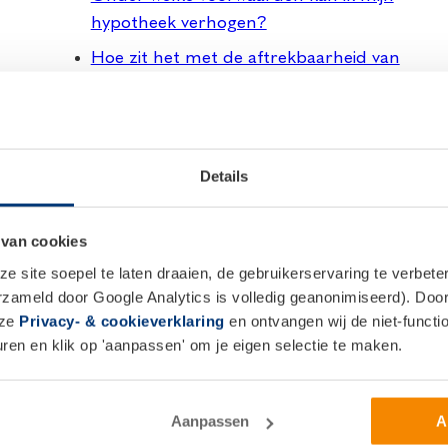
hypotheek verhogen?
Hoe zit het met de aftrekbaarheid van
de hypotheekrente?
Wat is voordelig: een variabele of vaste
rente voor je hypotheek?
Details
Kan ik met een studieschuld een
hypotheek krijgen?
 van cookies
 site soepel te laten draaien, de gebruikerservaring te verbet
erzameld door Google Analytics is volledig geanonimiseerd). Door 
nze
Privacy- & cookieverklaring
en ontvangen wij de niet-functio
Verzekeringen
en en klik op 'aanpassen' om je eigen selectie te maken.
Aanpassen
A