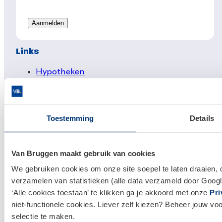
Links
Hypotheken
Hypotheek afsluiten
Actuele hypotheekrentes
Toestemming
Details
Financieel Advies
Verzekeringsadvies
Van Bruggen maakt gebruik van cookies
Makelaardij
We gebruiken cookies om onze site soepel te laten draaien, 
Huis kopen
verzamelen van statistieken (alle data verzameld door Googl
Huis verkopen
‘Alle cookies toestaan’ te klikken ga je akkoord met onze
Pri
niet-functionele cookies. Liever zelf kiezen? Beheer jouw vo
Klantenservice en contact
selectie te maken.