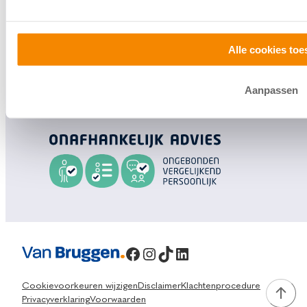
Bezoek een
vestiging
bij jou in de buurt, of neem
contact met ons op.
Alle cookies toe
0800 1600
Aanpassen
info@vanbruggen.nl
Facebook
Instagram
TikTok
LinkedIn
Cookievoorkeuren wijzigen
Disclaimer
Klachtenprocedure
Privacyverklaring
Voorwaarden