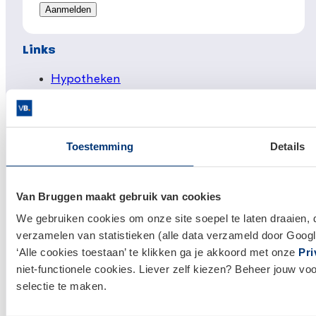
Links
Hypotheken
Hypotheek afsluiten
Actuele hypotheekrentes
Toestemming
Details
Financieel Advies
Verzekeringsadvies
Van Bruggen maakt gebruik van cookies
Makelaardij
We gebruiken cookies om onze site soepel te laten draaien, 
Huis kopen
verzamelen van statistieken (alle data verzameld door Googl
Huis verkopen
‘Alle cookies toestaan’ te klikken ga je akkoord met onze
Pri
niet-functionele cookies. Liever zelf kiezen? Beheer jouw vo
Klantenservice en contact
selectie te maken.
Bezoek een
vestiging
bij jou in de buurt, of neem