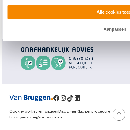
contact met ons op.
Alle cookies toe
0800 1600
Aanpassen
info@vanbruggen.nl
Facebook
Instagram
TikTok
LinkedIn
Cookievoorkeuren wijzigen
Disclaimer
Klachtenprocedure
Privacyverklaring
Voorwaarden