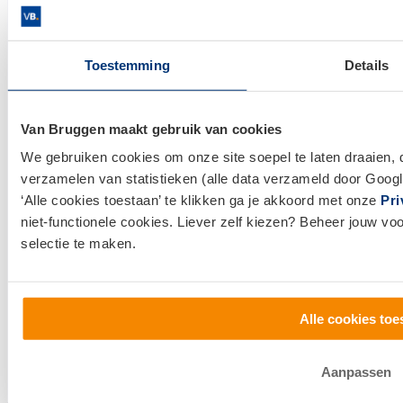
Meld je aan voor onze nieuwsbrief
Blijf op de hoogte van alle financiële
Toestemming
Details
ontwikkelingen.
Wat is je e-mailadres?
Van Bruggen maakt gebruik van cookies
We gebruiken cookies om onze site soepel te laten draaien, 
verzamelen van statistieken (alle data verzameld door Googl
‘Alle cookies toestaan’ te klikken ga je akkoord met onze
Pri
niet-functionele cookies. Liever zelf kiezen? Beheer jouw vo
selectie te maken.
Alle cookies toe
Aanpassen