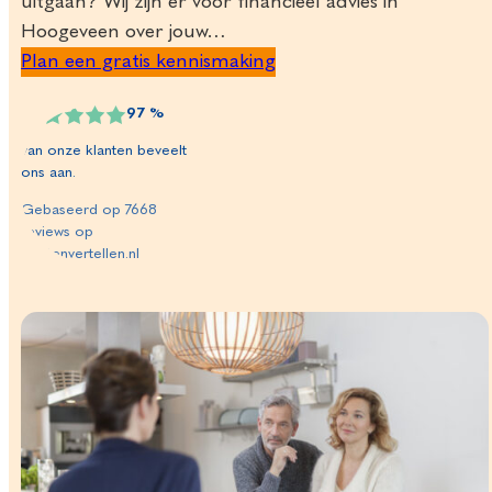
uitgaan? Wij zijn er voor financieel advies in
Hoogeveen over jouw…
Plan een gratis kennismaking
97
%
van onze klanten beveelt
ons aan.
Gebaseerd op
7668
reviews op
klantenvertellen.nl