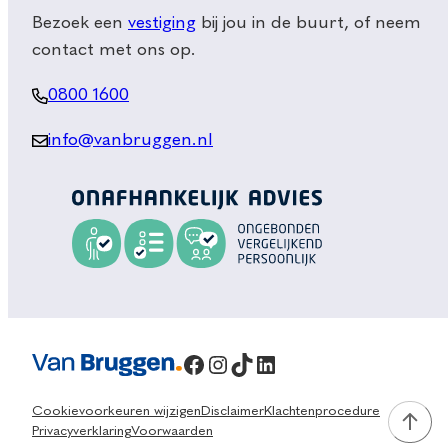
Bezoek een
vestiging
bij jou in de buurt, of neem
contact met ons op.
0800 1600
info@vanbruggen.nl
Facebook
Instagram
TikTok
LinkedIn
Cookievoorkeuren wijzigen
Disclaimer
Klachtenprocedure
Privacyverklaring
Voorwaarden