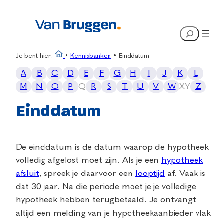
Search
Je bent hier:
•
Kennisbanken
•
Einddatum
A
B
C
D
E
F
G
H
I
J
K
L
M
N
O
P
Q
R
S
T
U
V
W
X
Y
Z
Einddatum
De einddatum is de datum waarop de hypotheek
volledig afgelost moet zijn. Als je een
hypotheek
afsluit
, spreek je daarvoor een
looptijd
af. Vaak is
dat 30 jaar. Na die periode moet je je volledige
hypotheek hebben terugbetaald. Je ontvangt
altijd een melding van je hypotheekaanbieder vlak