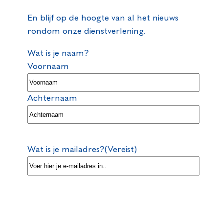
je bestaande hypotheek over te sluiten. Dan dek
je de restschuld af met een nieuwe hypotheek.
En blijf op de hoogte van al het nieuws
Onze hypotheekadviseurs kunnen je laten weten
rondom onze dienstverlening.
wat er voor jou mogelijk is. Houd er rekening mee
Wat is je naam?
dat je hypotheek verlengen gevolgen heeft voor
Voornaam
je hypotheekrenteaftrek: hier heb je meestal niet
langer dan 30 jaar recht op.
Achternaam
Wat is je mailadres?
(Vereist)