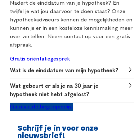
Nadert de einddatum van je hypotheek? En
twijfel je wat jou daarvoor te doen staat? Onze
hypotheekadviseurs kennen de mogelijkheden en
kunnen je er in een kosteloze kennismaking meer
over vertellen. Neem contact op voor een gratis
afspraak.
Gratis oriëntatiegesprek
Wat is de einddatum van mijn hypotheek?
De einddatum van jouw hypotheek vind je terug
Wat gebeurt er als je na 30 jaar je
in de hypotheekvoorwaarden of in de online
hypotheek niet hebt afgelost?
omgeving van je hypotheekaanbieder. Vlak vóór
Veel hypotheken hebben een looptijd van 30 jaar.
Ga naar de begrippenlijst
de einddatum ontvang je altijd een bericht van je
Heb je je hypotheek na die 30 jaar niet afgelost?
hypotheekaanbieder daarover. Elke
Dan zit je in principe met een restschuld. Soms is
hypotheekaanbieder is verplicht om klanten daar
Schrijf je in voor onze
het mogelijk om je hypotheek te verlengen of om
op tijd over te informeren.
nieuwsbrief!