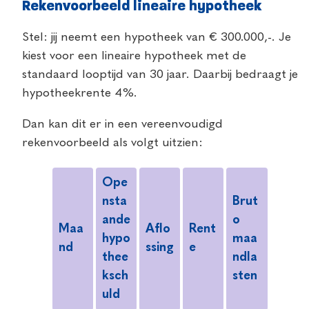
Rekenvoorbeeld lineaire hypotheek
Stel: jij neemt een hypotheek van € 300.000,-. Je
kiest voor een lineaire hypotheek met de
standaard looptijd van 30 jaar. Daarbij bedraagt je
hypotheekrente 4%.
Dan kan dit er in een vereenvoudigd
rekenvoorbeeld als volgt uitzien:
Ope
nsta
Brut
ande
o
Maa
Aflo
Rent
hypo
maa
nd
ssing
e
thee
ndla
ksch
sten
uld