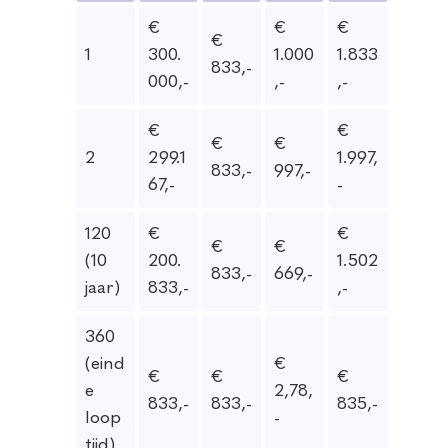
€
€
€
€
1
300.
1.000
1.833
833,-
000,-
,-
,-
€
€
€
€
2
299.1
1.997,
833,-
997,-
67,-
-
120
€
€
€
€
(10
200.
1.502
833,-
669,-
jaar)
833,-
,-
360
(eind
€
€
€
€
e
2,78,
833,-
833,-
835,-
loop
-
tijd)