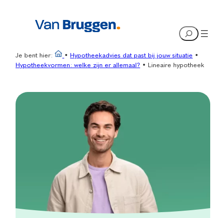
Ga
naar
Search
de
inhoud
Je bent hier:
•
Hypotheekadvies dat past bij jouw situatie
•
Hypotheekvormen: welke zijn er allemaal?
•
Lineaire hypotheek