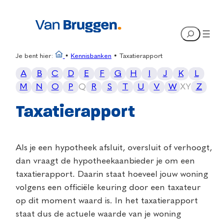
Search
Je bent hier:
•
Kennisbanken
•
Taxatierapport
A
B
C
D
E
F
G
H
I
J
K
L
M
N
O
P
Q
R
S
T
U
V
W
X
Y
Z
Taxatierapport
Als je een hypotheek afsluit, oversluit of verhoogt,
dan vraagt de hypotheekaanbieder je om een
taxatierapport. Daarin staat hoeveel jouw woning
volgens een officiële keuring door een taxateur
op dit moment waard is. In het taxatierapport
staat dus de actuele waarde van je woning