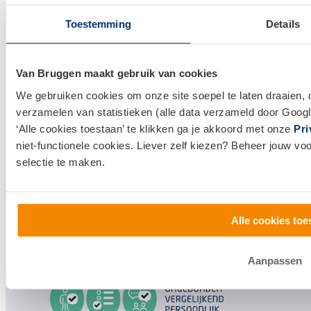
Verzekeringsadvies
Toestemming
Details
Makelaardij
Huis kopen
Van Bruggen maakt gebruik van cookies
Huis verkopen
We gebruiken cookies om onze site soepel te laten draaien, 
verzamelen van statistieken (alle data verzameld door Googl
Klantenservice en contact
‘Alle cookies toestaan’ te klikken ga je akkoord met onze
Pri
niet-functionele cookies. Liever zelf kiezen? Beheer jouw vo
Bezoek een
vestiging
bij jou in de buurt, of neem
selectie te maken.
contact met ons op.
0800 1600
Alle cookies toe
info@vanbruggen.nl
Aanpassen