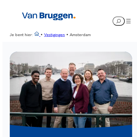
Ga
naar
Search
de
inhoud
Je bent hier:
•
Vestigingen
•
Amsterdam