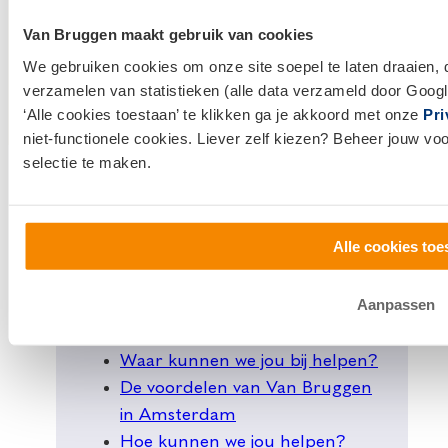
Van Bruggen maakt gebruik van cookies
We gebruiken cookies om onze site soepel te laten draaien, 
verzamelen van statistieken (alle data verzameld door Googl
‘Alle cookies toestaan’ te klikken ga je akkoord met onze
Pri
niet-functionele cookies. Liever zelf kiezen? Beheer jouw vo
selectie te maken.
Op deze pagina
Over Van Bruggen in
Alle cookies toe
Amsterdam
Onafhankelijk advies over je
Aanpassen
hypotheek en financiën
Nieuwbouw in Amsterdam
Waar kunnen we jou bij helpen?
De voordelen van Van Bruggen
in Amsterdam
Hoe kunnen we jou helpen?