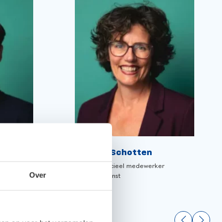
Patty Schotten
,
Commercieel medewerker
Over
binnendienst
iseur