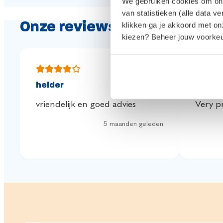
We gebruiken cookies om onze
van statistieken (alle data v
Onze reviews
klikken ga je akkoord met o
kiezen? Beheer jouw voorkeur
helder
Great
vriendelijk en goed advies
Very pr
5 maanden geleden