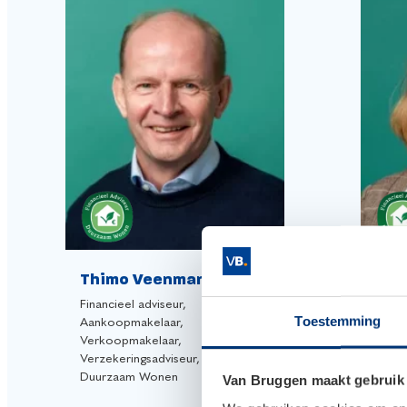
Thimo Veenman
Bar
Financieel adviseur,
Finan
Toestemming
Aankoopmakelaar,
Duur
Verkoopmakelaar,
Verzekeringsadviseur, Adviseur
Duurzaam Wonen
Van Bruggen maakt gebruik