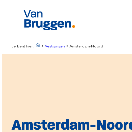
Ga
naar
de
inhoud
Je bent hier:
•
Vestigingen
•
Amsterdam-Noord
Amsterdam-Noor