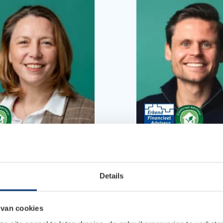
bara Alsemgeest
Matthijs Kraa
cieel adviseur, Adviseur
Erkend financieel adviseur
Details
zaam Wonen
Aankoopmakelaar,
Verzekeringsadviseur, Adv
Duurzaam Wonen
 van cookies