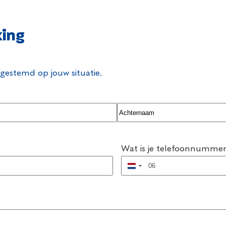
king
fgestemd op jouw situatie.
Achternaam
Wat is je telefoonnumme
Nederland
+31