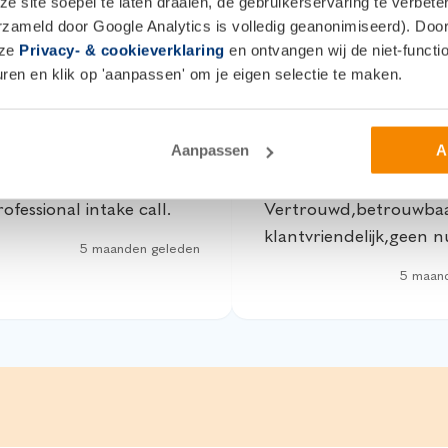
 site soepel te laten draaien, de gebruikerservaring te verbet
erzameld door Google Analytics is volledig geanonimiseerd). Door 
nze
Privacy- & cookieverklaring
en ontvangen wij de niet-functio
en en klik op 'aanpassen' om je eigen selectie te maken.
Aanpassen
A
 experience!
Vertrouwd en betro
ofessional intake call.
Vertrouwd,betrouwba
klantvriendelijk,geen
5 maanden geleden
5 maan