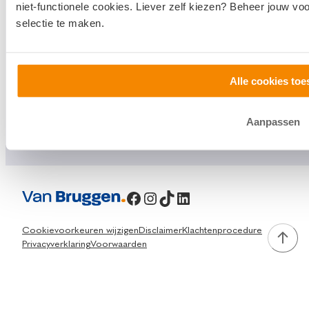
niet-functionele cookies. Liever zelf kiezen? Beheer jouw vo
0800 1600
selectie te maken.
info@vanbruggen.nl
Alle cookies toe
Aanpassen
Facebook
Instagram
TikTok
LinkedIn
Cookievoorkeuren wijzigen
Disclaimer
Klachtenprocedure
Privacyverklaring
Voorwaarden