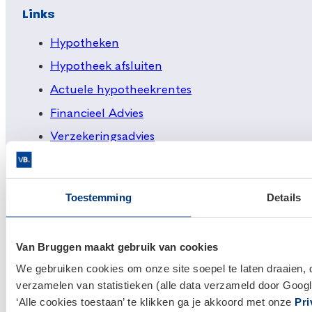
Links
Hypotheken
Hypotheek afsluiten
Actuele hypotheekrentes
Financieel Advies
Verzekeringsadvies
Makelaardij
Huis kopen
Toestemming
Details
Huis verkopen
Klantenservice en contact
Van Bruggen maakt gebruik van cookies
We gebruiken cookies om onze site soepel te laten draaien, 
Bezoek een
vestiging
bij jou in de buurt, of neem
verzamelen van statistieken (alle data verzameld door Googl
contact met ons op.
‘Alle cookies toestaan’ te klikken ga je akkoord met onze
Pri