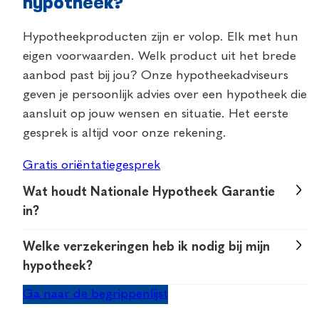
hypotheek?
Hypotheekproducten zijn er volop. Elk met hun
eigen voorwaarden. Welk product uit het brede
aanbod past bij jou? Onze hypotheekadviseurs
geven je persoonlijk advies over een hypotheek die
aansluit op jouw wensen en situatie. Het eerste
gesprek is altijd voor onze rekening.
Gratis oriëntatiegesprek
Wat houdt Nationale Hypotheek Garantie
in?
Nationale Hypotheek Garantie is een garantie
Welke verzekeringen heb ik nodig bij mijn
waar je, als je daarvoor in aanmerking komt, bij je
hypotheek?
hypotheek voor kunt kiezen. Het biedt een
Soms is het nuttig om verzekeringen af te sluiten
Ga naar de begrippenlijst
vangnet voor de terugbetaling van je hypotheek.
bij je hypotheek. Het gaat dan vaak om een
Lukt het je bijvoorbeeld niet meer om de