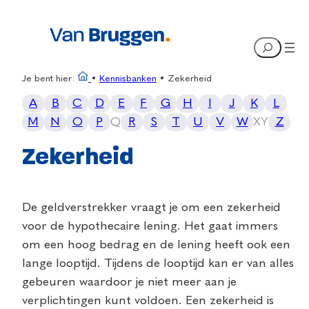
Search
Je bent hier:
•
Kennisbanken
•
Zekerheid
A
B
C
D
E
F
G
H
I
J
K
L
M
N
O
P
Q
R
S
T
U
V
W
X
Y
Z
Zekerheid
De geldverstrekker vraagt je om een zekerheid
voor de hypothecaire lening. Het gaat immers
om een hoog bedrag en de lening heeft ook een
lange looptijd. Tijdens de looptijd kan er van alles
gebeuren waardoor je niet meer aan je
verplichtingen kunt voldoen. Een zekerheid is