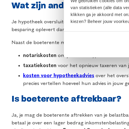
We gebruiken cookies om onze
Wat zijn andere kosten voor
van statistieken (alle data v
klikken ga je akkoord met o
kiezen? Beheer jouw voorkeur
Je hypotheek oversluiten is dus niet gratis. Maar zo
besparing oplevert dan dat je aan kosten kwijt bent
Naast de boeterente moet je ook rekening houden
notariskosten
om je nieuwe hypotheekakte te 
taxatiekosten
voor het opnieuw taxeren van j
kosten voor hypotheekadvies
over het overs
precies vertellen hoeveel hun advies in jouw ge
Is boeterente aftrekbaar?
Ja, je mag de boeterente aftrekken van je belastba
betaal je over een lager bedrag inkomstenbelastin