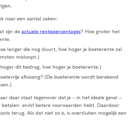
lgen.
nk naar een aantal zaken:
t zijn de
actuele rentepercentages
? Hoe groter het
ente.
oe langer die nog duurt, hoe hoger je boeterente zal
omsten misloopt.)
hoger dit bedrag, hoe hoger je boeterente.)
etevrije aflossing? (De boeterente wordt berekend
ssen.)
ar daar staat tegenover dat je – in het ideale geval –
t betalen- en/of betere voorwaarden hebt. Daardoor
ots terug. Als dat niet zo is, is oversluiten mogelijk een