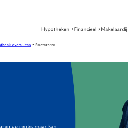
Hypotheken
Financieel
Makelaardij
theek oversluiten
•
Boeterente
paren op rente, maar kan