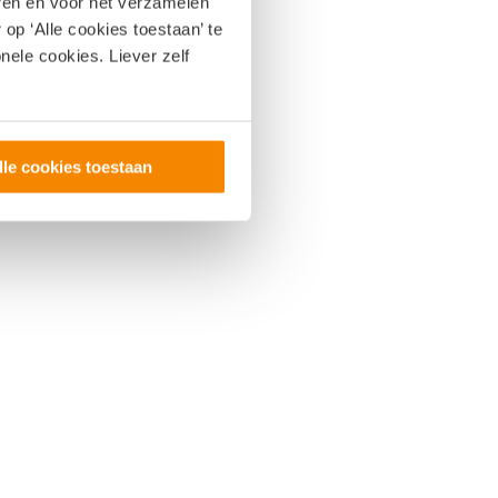
eren en voor het verzamelen
op ‘Alle cookies toestaan’ te
nele cookies. Liever zelf
lle cookies toestaan