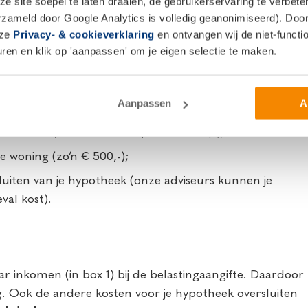
 site soepel te laten draaien, de gebruikerservaring te verbet
 je hypotheek oversluiten?
erzameld door Google Analytics is volledig geanonimiseerd). Door 
nze
Privacy- & cookieverklaring
en ontvangen wij de niet-functio
en en klik op 'aanpassen' om je eigen selectie te maken.
als gezegd kies je er meestal alleen voor als het je meer
.
 met de volgende kosten voor hypotheek oversluiten:
Aanpassen
A
tekenen (vaak zo’n € 600,- tot € 1000,-);
e woning (zo’n € 500,-);
luiten van je hypotheek (onze adviseurs kunnen je
val kost).
ar inkomen (in box 1) bij de belastingaangifte. Daardoor
g. Ook de andere kosten voor je hypotheek oversluiten