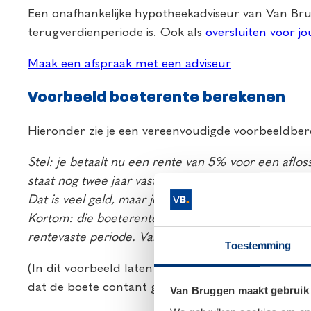
Een onafhankelijke hypotheekadviseur van Van Brug
terugverdienperiode is. Ook als
oversluiten voor jo
Maak een afspraak met een adviseur
Voorbeeld boeterente berekenen
Hieronder zie je een vereenvoudigde voorbeeldber
Stel: je betaalt nu een rente van 5% voor een aflo
staat nog twee jaar vast. De huidige rente bedraag
Dat is veel geld, maar je betaalt de komende twee
Kortom: die boeterente is eigenlijk het vooruit beta
rentevaste periode. Vanaf dat moment bespaar je e
Toestemming
(In dit voorbeeld laten we buiten beschouwing dat 
dat de boete contant gemaakt wordt. Daardoor komt
Van Bruggen maakt gebruik