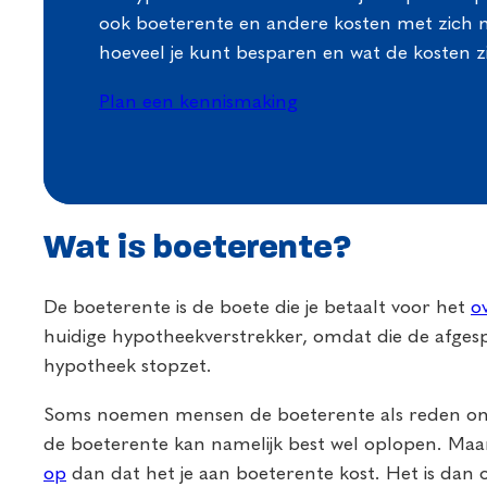
ook boeterente en andere kosten met zich
hoeveel je kunt besparen en wat de kosten zi
Plan een kennismaking
Wat is boeterente?
De boeterente is de boete die je betaalt voor het
o
huidige hypotheekverstrekker, omdat die de afgesp
hypotheek stopzet.
Soms noemen mensen de boeterente als reden om 
de boeterente kan namelijk best wel oplopen. Maar
op
dan dat het je aan boeterente kost. Het is dan 