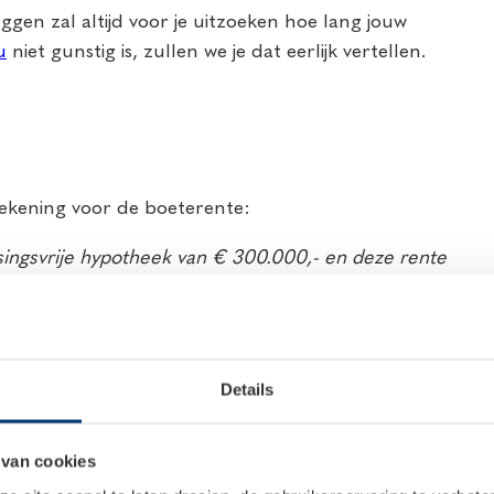
gen zal altijd voor je uitzoeken hoe lang jouw
u
niet gunstig is, zullen we je dat eerlijk vertellen.
ekening voor de boeterente:
ssingsvrije hypotheek van € 300.000,- en deze rente
t 3,5%. Dan bedraagt de boeterente ongeveer € 7.800,-.
 jaar ook 1,5% minder rente – iedere maand opnieuw.
len van de rente tot het einde van jouw huidige
lke maand flink op je hypotheeklasten.
Details
je een deel van je hypotheek boetevrij mag aflossen en
 de boeterente feitelijk lager uitkomt.)
 van cookies