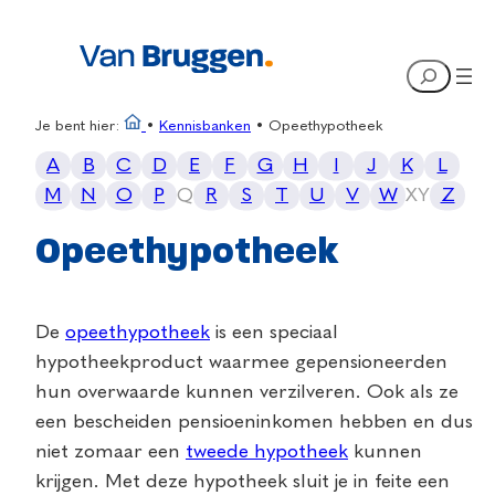
Search
Je bent hier:
•
Kennisbanken
•
Opeethypotheek
A
B
C
D
E
F
G
H
I
J
K
L
M
N
O
P
Q
R
S
T
U
V
W
X
Y
Z
Opeethypotheek
De
opeethypotheek
is een speciaal
hypotheekproduct waarmee gepensioneerden
hun overwaarde kunnen verzilveren. Ook als ze
een bescheiden pensioeninkomen hebben en dus
niet zomaar een
tweede hypotheek
kunnen
krijgen. Met deze hypotheek sluit je in feite een