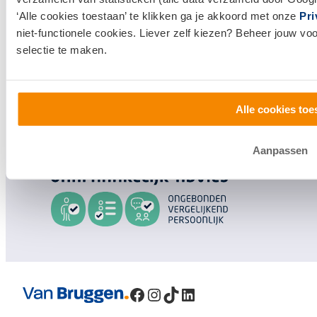
‘Alle cookies toestaan’ te klikken ga je akkoord met onze
Pri
Klantenservice en contact
niet-functionele cookies. Liever zelf kiezen? Beheer jouw vo
selectie te maken.
Bezoek een
vestiging
bij jou in de buurt, of neem
contact met ons op.
0800 1600
Alle cookies toe
info@vanbruggen.nl
Aanpassen
Facebook
Instagram
TikTok
LinkedIn