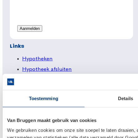
Links
Hypotheken
Hypotheek afsluiten
Actuele hypotheekrentes
Financieel Advies
Toestemming
Details
Verzekeringsadvies
Makelaardij
Van Bruggen maakt gebruik van cookies
Huis kopen
We gebruiken cookies om onze site soepel te laten draaien, 
Huis verkopen
verzamelen van statistieken (alle data verzameld door Googl