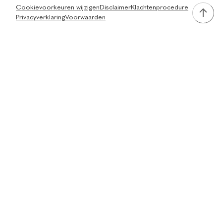
Cookievoorkeuren wijzigen
Disclaimer
Klachtenprocedure
Privacyverklaring
Voorwaarden