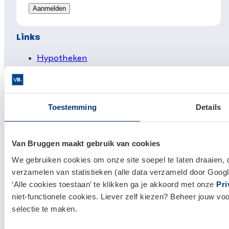
Links
Hypotheken
Hypotheek afsluiten
Actuele hypotheekrentes
Toestemming
Details
Financieel Advies
Verzekeringsadvies
Van Bruggen maakt gebruik van cookies
Makelaardij
We gebruiken cookies om onze site soepel te laten draaien, 
Huis kopen
verzamelen van statistieken (alle data verzameld door Googl
Huis verkopen
‘Alle cookies toestaan’ te klikken ga je akkoord met onze
Pri
niet-functionele cookies. Liever zelf kiezen? Beheer jouw vo
Klantenservice en contact
selectie te maken.
Bezoek een
vestiging
bij jou in de buurt, of neem