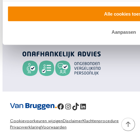
contact met ons op.
Alle cookies toe
0800 1600
Aanpassen
info@vanbruggen.nl
Facebook
Instagram
TikTok
LinkedIn
Cookievoorkeuren wijzigen
Disclaimer
Klachtenprocedure
Privacyverklaring
Voorwaarden