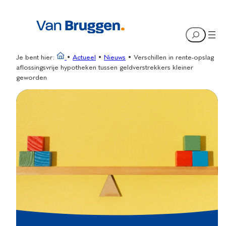
Ga
naar
Search
de
inhoud
Je bent hier:
•
Actueel
•
Nieuws
•
Verschillen in rente-opslag
aflossingsvrije hypotheken tussen geldverstrekkers kleiner
geworden