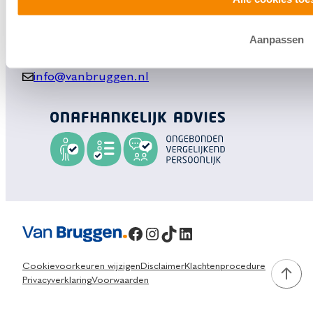
contact met ons op.
Aanpassen
0800 1600
info@vanbruggen.nl
Facebook
Instagram
TikTok
LinkedIn
Cookievoorkeuren wijzigen
Disclaimer
Klachtenprocedure
Privacyverklaring
Voorwaarden