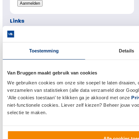
Links
Hypotheken
Hypotheek afsluiten
Toestemming
Details
Actuele hypotheekrentes
Financieel Advies
Van Bruggen maakt gebruik van cookies
Verzekeringsadvies
We gebruiken cookies om onze site soepel te laten draaien, 
Makelaardij
verzamelen van statistieken (alle data verzameld door Googl
Huis kopen
‘Alle cookies toestaan’ te klikken ga je akkoord met onze
Pri
niet-functionele cookies. Liever zelf kiezen? Beheer jouw vo
Huis verkopen
selectie te maken.
Klantenservice en contact
Bezoek een
vestiging
bij jou in de buurt, of neem
Alle cookies toe