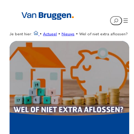
Ga
naar
Search
de
inhoud
Je bent hier:
•
Actueel
•
Nieuws
•
Wel of niet extra aflossen?