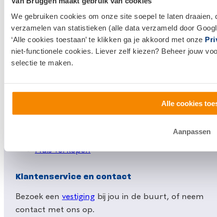
Van Bruggen maakt gebruik van cookies
We gebruiken cookies om onze site soepel te laten draaien, 
Links
verzamelen van statistieken (alle data verzameld door Googl
Hypotheken
‘Alle cookies toestaan’ te klikken ga je akkoord met onze
Pri
niet-functionele cookies. Liever zelf kiezen? Beheer jouw vo
Hypotheek afsluiten
selectie te maken.
Actuele hypotheekrentes
Financieel Advies
Verzekeringsadvies
Alle cookies toe
Makelaardij
Aanpassen
Huis kopen
Huis verkopen
Klantenservice en contact
Bezoek een
vestiging
bij jou in de buurt, of neem
contact met ons op.