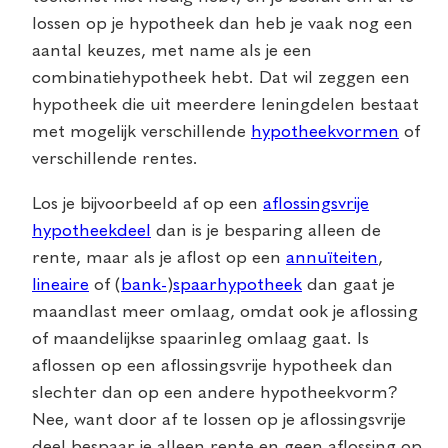
lossen op je hypotheek dan heb je vaak nog een
aantal keuzes, met name als je een
combinatiehypotheek hebt. Dat wil zeggen een
hypotheek die uit meerdere leningdelen bestaat
met mogelijk verschillende
hypotheekvormen
of
verschillende rentes.
Los je bijvoorbeeld af op een
aflossingsvrije
hypotheekdeel
dan is je besparing alleen de
rente, maar als je aflost op een
annuïteiten
,
lineaire
of (
bank-
)
spaarhypotheek
dan gaat je
maandlast meer omlaag, omdat ook je aflossing
of maandelijkse spaarinleg omlaag gaat. Is
aflossen op een aflossingsvrije hypotheek dan
slechter dan op een andere hypotheekvorm?
Nee, want door af te lossen op je aflossingsvrije
deel bespaar je alleen rente en geen aflossing op