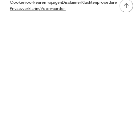
Cookievoorkeuren wijzigen
Disclaimer
Klachtenprocedure
Privacyverklaring
Voorwaarden