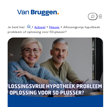
Ga
naar
Search
de
inhoud
Je bent hier:
•
Actueel
•
Nieuws
•
Aflossingsvrije hypotheek
probleem of oplossing voor 50-plusser?