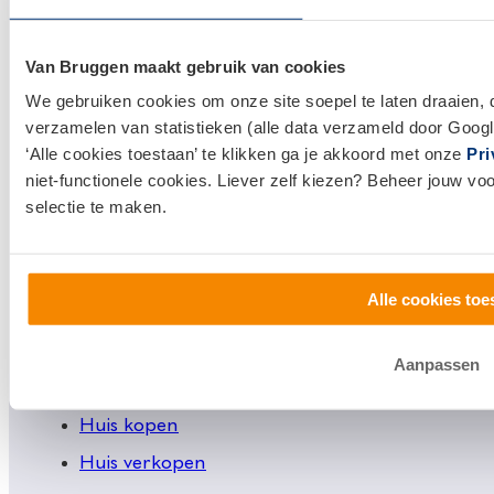
Van Bruggen maakt gebruik van cookies
We gebruiken cookies om onze site soepel te laten draaien, 
verzamelen van statistieken (alle data verzameld door Googl
‘Alle cookies toestaan’ te klikken ga je akkoord met onze
Pri
Links
niet-functionele cookies. Liever zelf kiezen? Beheer jouw vo
Hypotheken
selectie te maken.
Hypotheek afsluiten
Actuele hypotheekrentes
Alle cookies toe
Financieel Advies
Verzekeringsadvies
Aanpassen
Makelaardij
Huis kopen
Huis verkopen