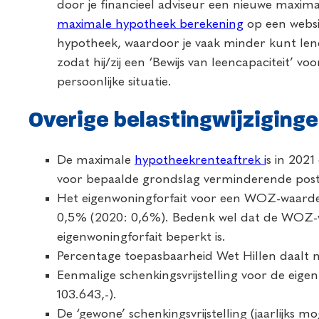
door je financieel adviseur een nieuwe maxim
maximale hypotheek berekening
op een websi
hypotheek, waardoor je vaak minder kunt len
zodat hij/zij een ‘Bewijs van leencapaciteit’ v
persoonlijke situatie.
Overige belastingwijziginge
De maximale
hypotheekrenteaftrek i
s in 202
voor bepaalde grondslag verminderende pos
Het eigenwoningforfait voor een WOZ-waarde v
0,5% (2020: 0,6%). Bedenk wel dat de WOZ-w
eigenwoningforfait beperkt is.
Percentage toepasbaarheid Wet Hillen daalt 
Eenmalige schenkingsvrijstelling voor de eige
103.643,-).
De ‘gewone’ schenkingsvrijstelling (jaarlijks 