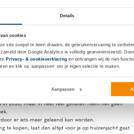
en Brits paspoort is niet meer voldoende.
en oversluiten van niet-NHG naar een hypotheek met
Details
n behalen is vanaf 2021 onvoldoende grond om niet-
heek met NHG.
 van cookies
r NHG, moet het oversluiten nodig zijn om
 site soepel te laten draaien, de gebruikerservaring te verbet
 of dient de aflossingsvrije hypotheek deels te worden
erzameld door Google Analytics is volledig geanonimiseerd). Door 
.
nze
Privacy- & cookieverklaring
en ontvangen wij de niet-functio
en en klik op 'aanpassen' om je eigen selectie te maken.
1
j het bepalen van de hoogte van de woonquote,
Aanpassen
A
tekenen dat een huishouden met twee inkomens in
in 2020, maar in heel veel gevallen heeft het geen
eek.
rdoor er iets meer geleend kan worden.
g te kopen, laat dan altijd voor je op huizenjacht gaat