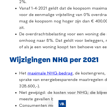
2%.
Vanaf 1-4-2021 geldt dat de koopsom maxima
voor de eenmalige vrijstelling van 0% overdrac
mag de koopsom nog hoger zijn dan € 400.000,- 
zit.
De overdrachtsbelasting voor een woning die 
omhoog naar 8%. Dat geldt voor beleggers, m
of als je een woning koopt ten behoeve van e
Wijzigingen NHG per 2021
Het
maximale NHG-bedrag
, de kostengrens, s
sprake van energiebesparende maatregelen da
328.600,-).
Niet gewijzigd: de kosten voor NHG; die blijv
meeste gevallen binnen twee jaar terugverdie
Consumenten met de Britse nationaliteit moet