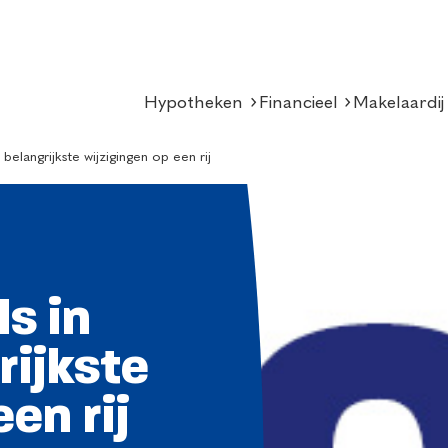
Hypotheken
Financieel
Makelaardij
elangrijkste wijzigingen op een rij
s in
rijkste
en rij