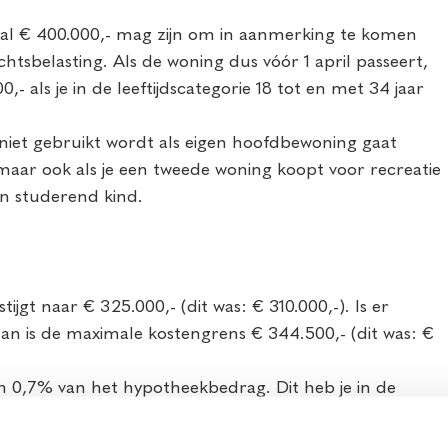
al € 400.000,- mag zijn om in aanmerking te komen
htsbelasting. Als de woning dus vóór 1 april passeert,
als je in de leeftijdscategorie 18 tot en met 34 jaar
niet gebruikt wordt als eigen hoofdbewoning gaat
aar ook als je een tweede woning koopt voor recreatie
en studerend kind.
tijgt naar € 325.000,- (dit was: € 310.000,-). Is er
n is de maximale kostengrens € 344.500,- (dit was: €
en 0,7% van het hypotheekbedrag. Dit heb je in de
nd.
en als gevolg van de Brexit in 2021 over een