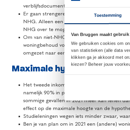
verblijfsdocument in Nederland beschikken. E
Er gaan strengere regels gelden om te kunn
Toestemming
NHG. Alleen een lagere rente en maandlaste
NHG over te mogen sluiten naar een hypot
Van Bruggen maakt gebruik
Om van niet-NHG over te kunnen sluiten naa
We gebruiken cookies om onze
woningbehoud voor de klant mogelijk te maken
van statistieken (alle data v
omgezet naar een hypotheek met aflosvorm
klikken ga je akkoord met o
kiezen? Beheer jouw voorkeur
Maximale hypotheek in 202
Het tweede inkomen telt in 2021 meer mee bi
namelijk 90% in plaats van 80%. Dat kan be
sommige gevallen in 2021 meer kan lenen dan 
effect op de maximale hoogte van de hypoth
Studieleningen wegen iets minder zwaar, waa
Ben je van plan om in 2021 een (andere) wonin