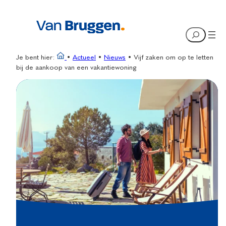
Ga
naar
Search
de
inhoud
Je bent hier:
•
Actueel
•
Nieuws
•
Vijf zaken om op te letten
bij de aankoop van een vakantiewoning