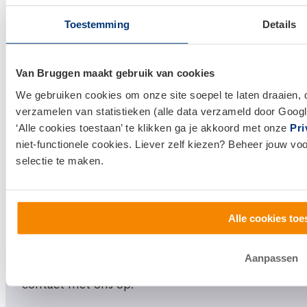
Links
Toestemming
Details
Hypotheken
Hypotheek afsluiten
Van Bruggen maakt gebruik van cookies
Actuele hypotheekrentes
We gebruiken cookies om onze site soepel te laten draaien, 
Financieel Advies
verzamelen van statistieken (alle data verzameld door Googl
‘Alle cookies toestaan’ te klikken ga je akkoord met onze
Pri
Verzekeringsadvies
niet-functionele cookies. Liever zelf kiezen? Beheer jouw vo
Makelaardij
selectie te maken.
Huis kopen
Huis verkopen
Alle cookies toe
Klantenservice en contact
Aanpassen
Bezoek een
vestiging
bij jou in de buurt, of neem
contact met ons op.