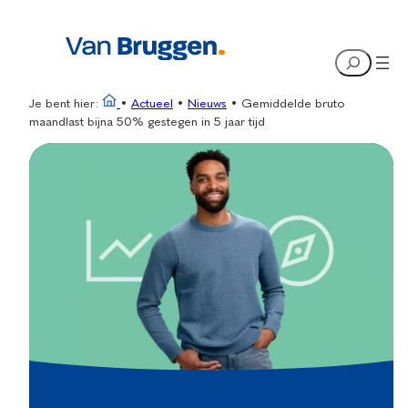
Ga
naar
Search
de
inhoud
Je bent hier:
•
Actueel
•
Nieuws
•
Gemiddelde bruto
maandlast bijna 50% gestegen in 5 jaar tijd