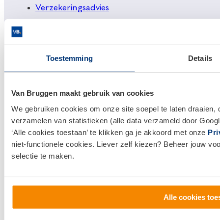
Verzekeringsadvies
Makelaardij
Huis kopen
Huis verkopen
Toestemming
Details
Klantenservice en contact
Van Bruggen maakt gebruik van cookies
Bezoek een
vestiging
bij jou in de buurt, of neem
We gebruiken cookies om onze site soepel te laten draaien, 
contact met ons op.
verzamelen van statistieken (alle data verzameld door Googl
‘Alle cookies toestaan’ te klikken ga je akkoord met onze
Pri
0800 1600
niet-functionele cookies. Liever zelf kiezen? Beheer jouw vo
selectie te maken.
info@vanbruggen.nl
Alle cookies toe