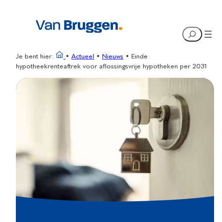
Ga
naar
Search
de
inhoud
Je bent hier:
•
Actueel
•
Nieuws
•
Einde
hypotheekrenteaftrek voor aflossingsvrije hypotheken per 2031