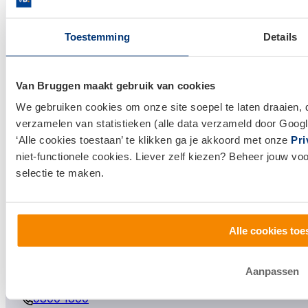
Hypotheken
Toestemming
Details
Hypotheek afsluiten
Actuele hypotheekrentes
Van Bruggen maakt gebruik van cookies
Financieel Advies
We gebruiken cookies om onze site soepel te laten draaien, 
Verzekeringsadvies
verzamelen van statistieken (alle data verzameld door Googl
Makelaardij
‘Alle cookies toestaan’ te klikken ga je akkoord met onze
Pri
niet-functionele cookies. Liever zelf kiezen? Beheer jouw vo
Huis kopen
selectie te maken.
Huis verkopen
Klantenservice en contact
Alle cookies toe
Bezoek een
vestiging
bij jou in de buurt, of neem
contact met ons op.
Aanpassen
0800 1600