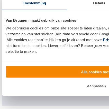
Huis kopen
Toestemming
Details
Huis verkopen
Van Bruggen maakt gebruik van cookies
Klantenservice en contact
We gebruiken cookies om onze site soepel te laten draaien, 
verzamelen van statistieken (alle data verzameld door Googl
Bezoek een
vestiging
bij jou in de buurt, of neem
‘Alle cookies toestaan’ te klikken ga je akkoord met onze
Pri
contact met ons op.
niet-functionele cookies. Liever zelf kiezen? Beheer jouw vo
selectie te maken.
0800 1600
info@vanbruggen.nl
Alle cookies toe
Aanpassen