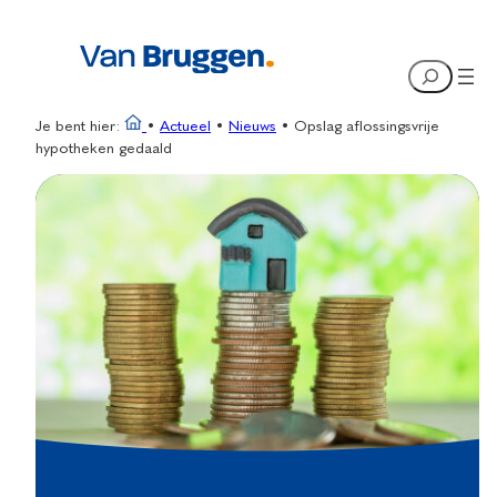
Ga
naar
Search
de
inhoud
Je bent hier:
•
Actueel
•
Nieuws
•
Opslag aflossingsvrije
hypotheken gedaald