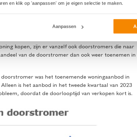
en en klik op 'aanpassen' om je eigen selectie te maken.
erste plaats bij een deel van de potentiële starters.
ngprijzen en een toegenomen woningaanbod kunnen
Aanpassen
A
vragen doen voor de aankoop van een woning dan
oning kopen, zijn er vanzelf ook doorstromers die naar
aandeel van de doorstromer dan ook weer toenemen in
 de doorstromer was het toenemende woningaanbod in
 Alleen is het aanbod in het tweede kwartaal van 2023
robleem, doordat de doorlooptijd van verkopen kort is.