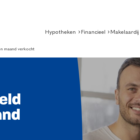
Hypotheken
Financieel
Makelaardij
en maand verkocht
eld
and