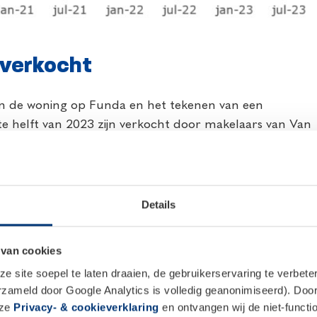
 verkocht
n de woning op Funda en het tekenen van een
te helft van 2023 zijn verkocht door makelaars van Van
eldt dat als in samenspraak met de makelaar gekozen
dus snel verkocht kan worden. Ruim 3 op de 4 verkochte
s niet alleen rozengeur en maneschijn; 1 op de 10
nden of is nog niet verkocht. Naast een realistische
Details
ig een woning is.
 van cookies
el
 site soepel te laten draaien, de gebruikerservaring te verbet
erzameld door Google Analytics is volledig geanonimiseerd). Door 
2 zien we dat de vaste hypotheekrentes in 2023 heel
nze
Privacy- & cookieverklaring
en ontvangen wij de niet-functio
gewend aan het hogere renteniveau en neemt de