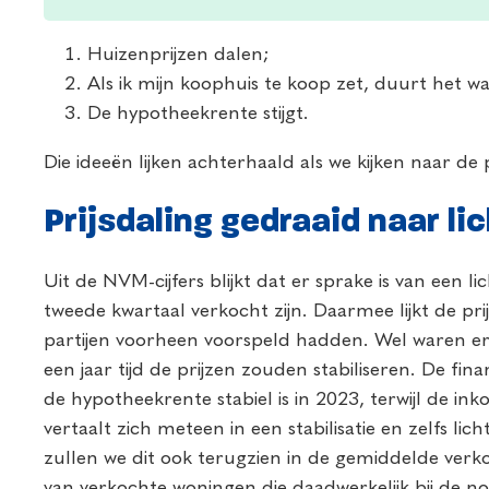
Huizenprijzen dalen;
Als ik mijn koophuis te koop zet, duurt het waa
De hypotheekrente stijgt.
Die ideeën lijken achterhaald als we kijken naar de p
Prijsdaling gedraaid naar lic
Uit de NVM-cijfers blijkt dat er sprake is van een li
tweede kwartaal verkocht zijn. Daarmee lijkt de pr
partijen voorheen voorspeld hadden. Wel waren e
een jaar tijd de prijzen zouden stabiliseren. De f
de hypotheekrente stabiel is in 2023, terwijl de ink
vertaalt zich meteen in een stabilisatie en zelfs lic
zullen we dit ook terugzien in de gemiddelde verkoo
van verkochte woningen die daadwerkelijk bij de not