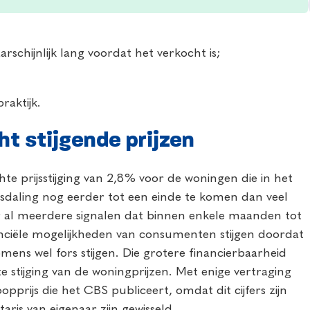
rschijnlijk lang voordat het verkocht is;
raktijk.
ht stijgende prijzen
chte prijsstijging van 2,8% voor de woningen die in het
ijsdaling nog eerder tot een einde te komen dan veel
r al meerdere signalen dat binnen enkele maanden tot
inanciële mogelijkheden van consumenten stijgen doordat
omens wel fors stijgen. Die grotere financierbaarheid
hte stijging van de woningprijzen. Met enige vertraging
pprijs die het CBS publiceert, omdat dit cijfers zijn
aris van eigenaar zijn gewisseld.