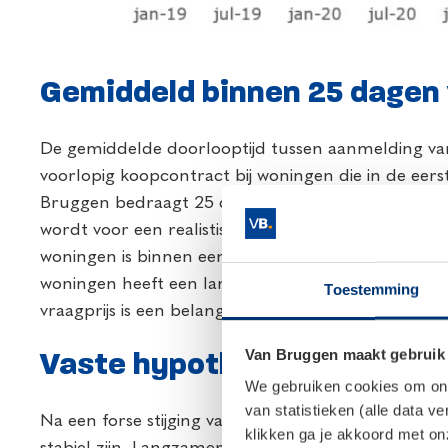
Gemiddeld binnen 25 dagen
De gemiddelde doorlooptijd tussen aanmelding va
voorlopig koopcontract bij woningen die in de eers
Bruggen bedraagt 25 dagen. Over het algemeen g
wordt voor een realistische vraagprijs de woning 
woningen is binnen een maand verkocht. Maar het i
woningen heeft een langere doorlooptijd dan 3 maa
Toestemming
vraagprijs is een belangrijke factor hoe energiezuin
Van Bruggen maakt gebruik
Vaste hypotheekrente stabi
We gebruiken cookies om onze
van statistieken (alle data v
Na een forse stijging van de
hypotheekrente
in 202
klikken ga je akkoord met o
stabiel zijn. Langzamerhand raken consumenten 