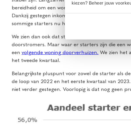
kiezen? Beheer jouw voorkeur
bereidheid om een woning te kopen weer toe. In de e
Dankzij gestegen inkomens, licht gedaalde woni
sommige starters nu hun slag slaan.
We zien dan ook dat starters meer hypotheekaan
doorstromers. Maar waar er starters zijn die een w
een
volgende woning doorverhuizen.
We zien het 
het tweede kwartaal.
Belangrijkste pluspunt voor zowel de starter als
de loop van 2022 en het eerste kwartaal van 2023.
niet verder gestegen. Voorlopig is dat nog geen p