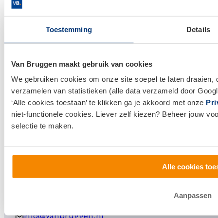
Hypotheek afsluiten
Toestemming
Details
Actuele hypotheekrentes
Financieel Advies
Verzekeringsadvies
Van Bruggen maakt gebruik van cookies
We gebruiken cookies om onze site soepel te laten draaien, 
Makelaardij
verzamelen van statistieken (alle data verzameld door Googl
Huis kopen
‘Alle cookies toestaan’ te klikken ga je akkoord met onze
Pri
Huis verkopen
niet-functionele cookies. Liever zelf kiezen? Beheer jouw vo
selectie te maken.
Klantenservice en contact
Bezoek een
vestiging
bij jou in de buurt, of neem
Alle cookies toe
contact met ons op.
0800 1600
Aanpassen
info@vanbruggen.nl