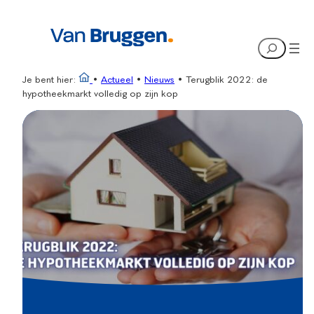
Ga
naar
Search
de
inhoud
Je bent hier:
•
Actueel
•
Nieuws
•
Terugblik 2022: de
hypotheekmarkt volledig op zijn kop