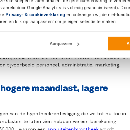
 site soepel te laten draaien, de gebruikerservaring te verbet
erzameld door Google Analytics is volledig geanonimiseerd). Door 
nze
Privacy- & cookieverklaring
en ontvangen wij de niet-functio
en en klik op 'aanpassen' om je eigen selectie te maken.
Aanpassen
A
rden, maar meer als het verschil tussen een inkoop- en
or bijvoorbeeld personeel, administratie, marketing,
 hogere maandlast, lagere
en van de hypotheekrentestijging die we tot nu toe in
dlasten te laten zien hebben we een berekening
50.000,- waarop een
annuïteitenhypotheek
wordt