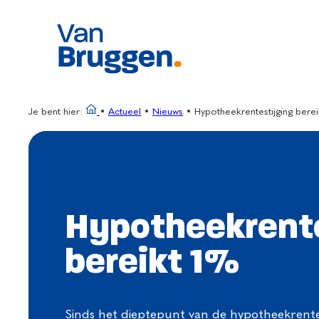
Ga
naar
de
inhoud
Je bent hier:
•
Actueel
•
Nieuws
•
Hypotheekrentestijging berei
Hypotheekrente
bereikt 1%
Sinds het dieptepunt van de hypotheekrentes