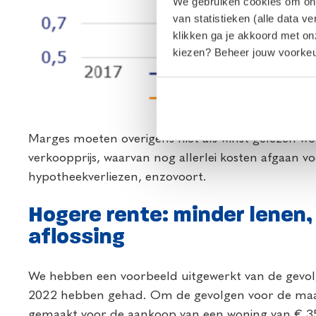
We gebruiken cookies om onze
van statistieken (alle data v
klikken ga je akkoord met o
kiezen? Beheer jouw voorkeur
Marges moeten overigens niet als winst gelezen wo
verkoopprijs, waarvan nog allerlei kosten afgaan vo
hypotheekverliezen, enzovoort.
Hogere rente: minder lenen,
aflossing
We hebben een voorbeeld uitgewerkt van de gevolg
2022 hebben gehad. Om de gevolgen voor de maan
gemaakt voor de aankoop van een woning van € 3