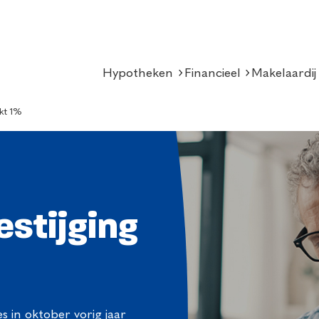
Hypotheken
Financieel
Makelaardij
kt 1%
stijging
 in oktober vorig jaar