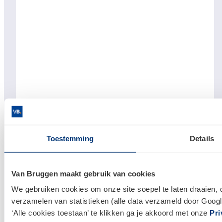
Toestemming
Details
Links
Hypotheken
Van Bruggen maakt gebruik van cookies
Hypotheek afsluiten
We gebruiken cookies om onze site soepel te laten draaien, 
Actuele hypotheekrentes
verzamelen van statistieken (alle data verzameld door Googl
Financieel Advies
‘Alle cookies toestaan’ te klikken ga je akkoord met onze
Pri