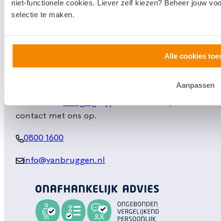
niet-functionele cookies. Liever zelf kiezen? Beheer jouw vo
Verzekeringsadvies
selectie te maken.
Makelaardij
Huis kopen
Huis verkopen
Alle cookies toe
Klantenservice en contact
Aanpassen
Bezoek een
vestiging
bij jou in de buurt, of neem
contact met ons op.
0800 1600
info@vanbruggen.nl