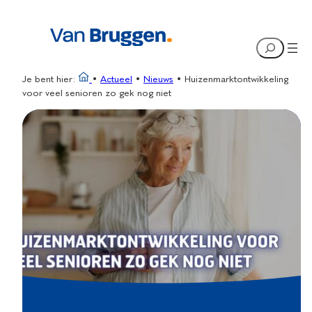
Ga
naar
Search
de
inhoud
Je bent hier:
•
Actueel
•
Nieuws
•
Huizenmarktontwikkeling
voor veel senioren zo gek nog niet