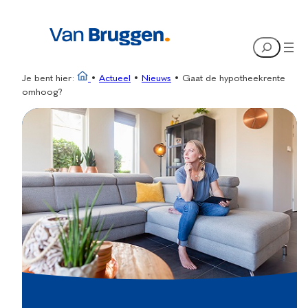
Ga
naar
Search
de
inhoud
Je bent hier:
•
Actueel
•
Nieuws
•
Gaat de hypotheekrente
omhoog?