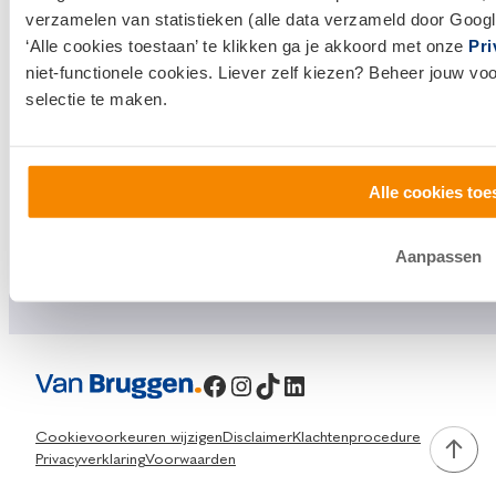
Bezoek een
vestiging
bij jou in de buurt, of neem
verzamelen van statistieken (alle data verzameld door Googl
contact met ons op.
‘Alle cookies toestaan’ te klikken ga je akkoord met onze
Pri
niet-functionele cookies. Liever zelf kiezen? Beheer jouw vo
0800 1600
selectie te maken.
info@vanbruggen.nl
Alle cookies toe
Aanpassen
Facebook
Instagram
TikTok
LinkedIn
Cookievoorkeuren wijzigen
Disclaimer
Klachtenprocedure
Privacyverklaring
Voorwaarden