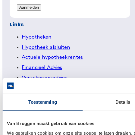
Links
Hypotheken
Hypotheek afsluiten
Actuele hypotheekrentes
Financieel Advies
Verzekeringsadvies
Makelaardij
Huis kopen
Toestemming
Details
Huis verkopen
Van Bruggen maakt gebruik van cookies
Klantenservice en contact
We gebruiken cookies om onze site soepel te laten draaien, 