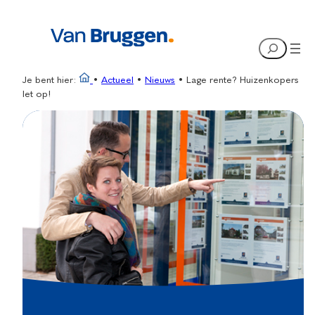
Ga
naar
Search
de
inhoud
Je bent hier:
•
Actueel
•
Nieuws
•
Lage rente? Huizenkopers
let op!