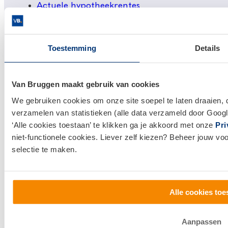
Actuele hypotheekrentes
Financieel Advies
Verzekeringsadvies
Toestemming
Details
Makelaardij
Huis kopen
Van Bruggen maakt gebruik van cookies
Huis verkopen
We gebruiken cookies om onze site soepel te laten draaien, 
verzamelen van statistieken (alle data verzameld door Googl
Klantenservice en contact
‘Alle cookies toestaan’ te klikken ga je akkoord met onze
Pri
niet-functionele cookies. Liever zelf kiezen? Beheer jouw vo
Bezoek een
vestiging
bij jou in de buurt, of neem
selectie te maken.
contact met ons op.
0800 1600
Alle cookies toe
info@vanbruggen.nl
Aanpassen