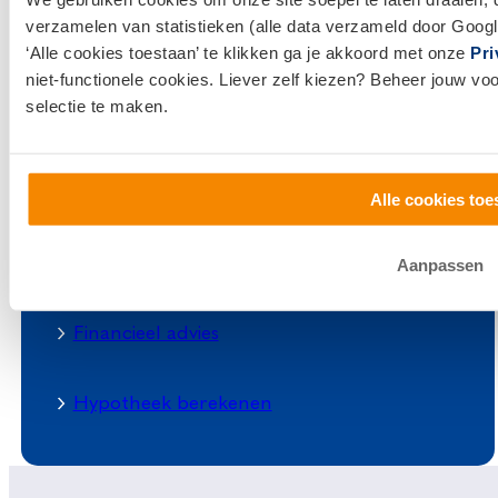
verzamelen van statistieken (alle data verzameld door Googl
Dienstenwijzer Roermond
‘Alle cookies toestaan’ te klikken ga je akkoord met onze
Pri
niet-functionele cookies. Liever zelf kiezen? Beheer jouw vo
English
selectie te maken.
Wat kunnen we voor jou betekenen?
Alle cookies toe
Hypotheekadvies
Aanpassen
Financieel advies
Hypotheek berekenen