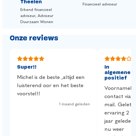
Theelen
Financieel adviseur
Erkend financieel
adviseur, Adviseur
Duurzaam Wonen
Onze reviews
Super!!
In
algemene
Michel is de beste ,altijd een
positief
luisterend oor en het beste
Voornamelij
voorstel!!
contact via
mail. Gelet
1 maand geleden
ervaring 2
jaar geleden
nu weer