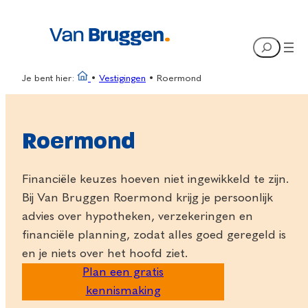
Ga
naar
Search
de
inhoud
Je bent hier:
•
Vestigingen
•
Roermond
Roermond
Financiële keuzes hoeven niet ingewikkeld te zijn.
Bij Van Bruggen Roermond krijg je persoonlijk
advies over hypotheken, verzekeringen en
financiële planning, zodat alles goed geregeld is
en je niets over het hoofd ziet.
Plan een gratis
kennismaking