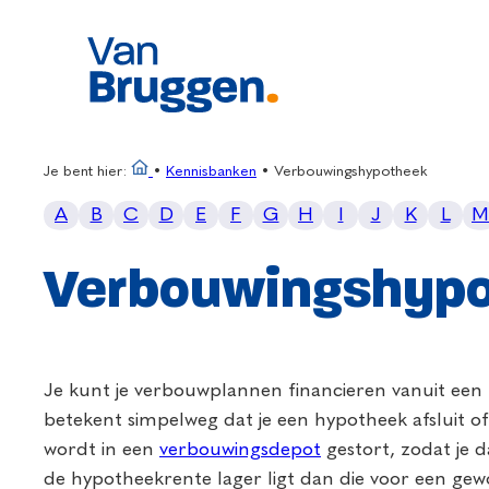
Je bent hier:
•
Kennisbanken
•
Verbouwingshypotheek
A
B
C
D
E
F
G
H
I
J
K
L
M
Verbouwingshyp
Je kunt je verbouwplannen financieren vanuit een h
betekent simpelweg dat je een hypotheek afsluit o
wordt in een
verbouwingsdepot
gestort, zodat je 
de hypotheekrente lager ligt dan die voor een ge