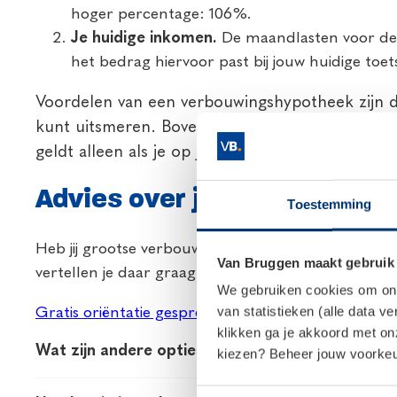
hoger percentage: 106%.
Je huidige inkomen.
De maandlasten voor de 
het bedrag hiervoor past bij jouw huidige toe
Voordelen van een verbouwingshypotheek zijn de
kunt uitsmeren. Bovendien is de rente aftrekba
geldt alleen als je op je hypotheek annuïtair of li
Advies over jouw verbouwo
Toestemming
Heb jij grootse verbouwplannen? Dan ben je vast b
Van Bruggen maakt gebruik
vertellen je daar graag meer over. Maak een gratis 
We gebruiken cookies om onze
van statistieken (alle data v
Gratis oriëntatie gesprek
klikken ga je akkoord met o
Wat zijn andere opties om een verbouwing te fi
kiezen? Beheer jouw voorkeur
Je kunt je verbouwing ook op andere manieren fina