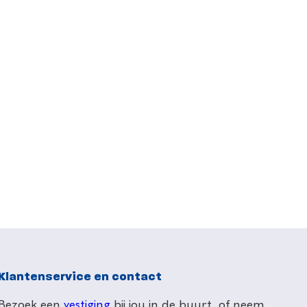
Klantenservice en contact
Bezoek een
vestiging
bij jou in de buurt, of neem