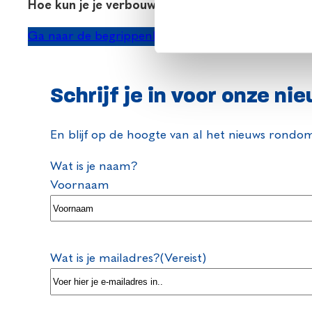
Hoe kun je je verbouwing meefinancieren met je
(houd wel altijd een financiële buffer aan). Een ande
niet in aanmerking komt voor een hogere hypothee
De verbouwing meefinancieren kun je ofwel doen als 
Ga naar de begrippenlijst
een verbouwingshypotheek overwaarde nodig of m
hypotheek nemen. Een andere optie is om je hypot
aanbieder (met lagere rente en/of betere voorwaa
Schrijf je in voor onze ni
bouwdepot opnemen in je nieuwe hypotheek.
En blijf op de hoogte van al het nieuws rondo
Wat is je naam?
Voornaam
Wat is je mailadres?
(Vereist)