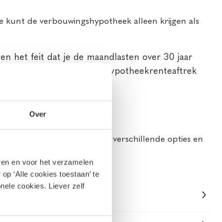
 kunt de verbouwingshypotheek alleen krijgen als
n het feit dat je de maandlasten over 30 jaar
van je woning. Let op: de hypotheekrenteaftrek
Over
potheekadviseurs kennen de verschillende opties en
inanciële mogelijkheden.
eren en voor het verzamelen
op ‘Alle cookies toestaan’ te
nele cookies. Liever zelf
e een mooi bedrag op je spaarrekening hebt staan