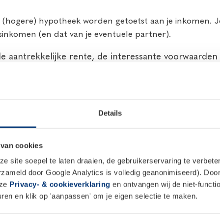
(hogere) hypotheek worden getoetst aan je inkomen. Je
tsinkomen (en dat van je eventuele partner).
 aantrekkelijke rente, de interessante voorwaarden e
ar als je de hypotheek gebruikt voor de verbouwing 
neair aflost.
pties?
Details
enieuwd hoe je die het beste kunt financieren. Onze hy
 van cookies
eerste afspraak en krijg onafhankelijk advies over jouw f
 site soepel te laten draaien, de gebruikerservaring te verbet
erzameld door Google Analytics is volledig geanonimiseerd). Door 
nze
Privacy- & cookieverklaring
en ontvangen wij de niet-functio
nancieren?
en en klik op 'aanpassen' om je eigen selectie te maken.
ncieren. Zo kun je hiervoor je spaargeld inzetten als j