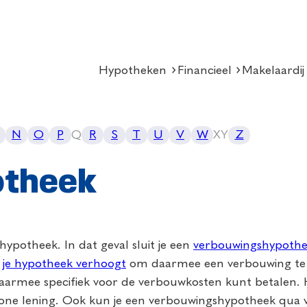
Hypotheken
Financieel
Makelaardij
N
O
P
Q
R
S
T
U
V
W
X
Y
Z
otheek
ypotheek. In dat geval sluit je een
verbouwingshypoth
f
je hypotheek verhoogt
om daarmee een verbouwing te f
daarmee specifiek voor de verbouwkosten kunt betalen.
wone lening. Ook kun je een verbouwingshypotheek qua