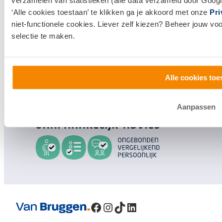
verzamelen van statistieken (alle data verzameld door Googl
‘Alle cookies toestaan’ te klikken ga je akkoord met onze
Pri
Klantenservice en contact
niet-functionele cookies. Liever zelf kiezen? Beheer jouw vo
selectie te maken.
Bezoek een
vestiging
bij jou in de buurt, of neem
contact met ons op.
0800 1600
Alle cookies toe
info@vanbruggen.nl
Aanpassen
Facebook
Instagram
TikTok
LinkedIn