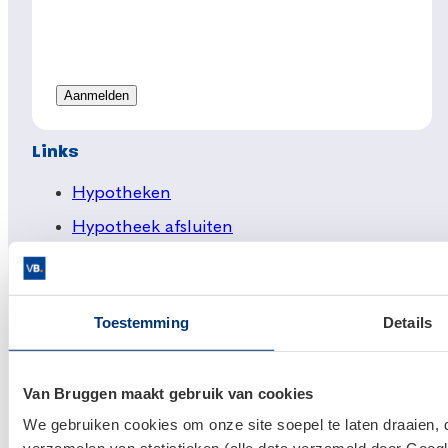
Links
Hypotheken
Hypotheek afsluiten
Actuele hypotheekrentes
Financieel Advies
Toestemming
Details
Verzekeringsadvies
Makelaardij
Van Bruggen maakt gebruik van cookies
Huis kopen
We gebruiken cookies om onze site soepel te laten draaien, 
Huis verkopen