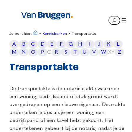
Search
Je bent hier:
•
Kennisbanken
•
Transportakte
A
B
C
D
E
F
G
H
I
J
K
L
M
N
O
P
Q
R
S
T
U
V
W
X
Y
Z
Transportakte
De transportakte is de notariële akte waarmee
een woning, bedrijfspand of stuk grond wordt
overgedragen op een nieuwe eigenaar. Deze akte
onderteken je dus als je een woning, een
bedrijfspand of een kavel hebt gekocht. Het
ondertekenen gebeurt bij de notaris, nadat je de