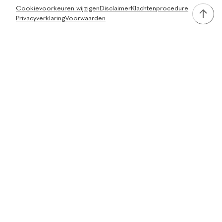
Cookievoorkeuren wijzigen
Disclaimer
Klachtenprocedure
Privacyverklaring
Voorwaarden