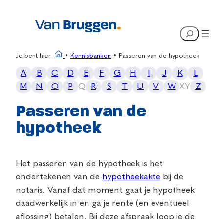
Search
Je bent hier:
•
Kennisbanken
•
Passeren van de hypotheek
A
B
C
D
E
F
G
H
I
J
K
L
M
N
O
P
Q
R
S
T
U
V
W
X
Y
Z
Passeren van de
hypotheek
Het passeren van de hypotheek is het
ondertekenen van de
hypotheekakte
bij de
notaris. Vanaf dat moment gaat je hypotheek
daadwerkelijk in en ga je rente (en eventueel
aflossing) betalen. Bij deze afspraak loop je de