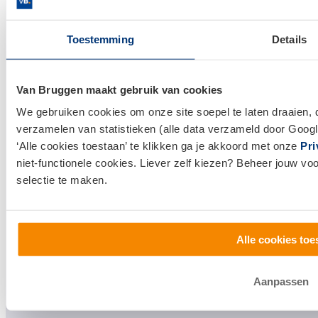
Makelaardij
Toestemming
Details
Huis kopen
Huis verkopen
Van Bruggen maakt gebruik van cookies
Klantenservice en contact
We gebruiken cookies om onze site soepel te laten draaien, 
verzamelen van statistieken (alle data verzameld door Googl
Bezoek een
vestiging
bij jou in de buurt, of neem
‘Alle cookies toestaan’ te klikken ga je akkoord met onze
Pri
contact met ons op.
niet-functionele cookies. Liever zelf kiezen? Beheer jouw vo
selectie te maken.
0800 1600
info@vanbruggen.nl
Alle cookies toe
Aanpassen