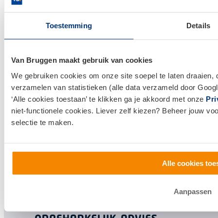
Actuele hypotheekrentes
Financieel Advies
Toestemming
Details
Verzekeringsadvies
Makelaardij
Van Bruggen maakt gebruik van cookies
Huis kopen
We gebruiken cookies om onze site soepel te laten draaien, 
Huis verkopen
verzamelen van statistieken (alle data verzameld door Googl
‘Alle cookies toestaan’ te klikken ga je akkoord met onze
Pri
niet-functionele cookies. Liever zelf kiezen? Beheer jouw vo
Klantenservice en contact
selectie te maken.
Bezoek een
vestiging
bij jou in de buurt, of neem
contact met ons op.
Alle cookies toe
0800 1600
info@vanbruggen.nl
Aanpassen