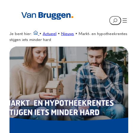
Ga
naar
Search
de
inhoud
Je bent hier:
•
Actueel
•
Nieuws
•
Markt- en hypotheekrentes
stijgen iets minder hard