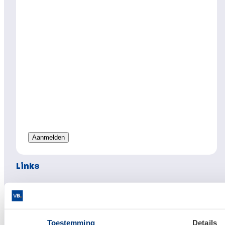
Links
Hypotheken
Hypotheek afsluiten
Actuele hypotheekrentes
Toestemming
Details