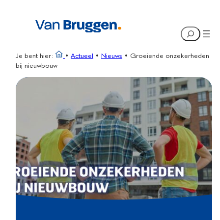
Ga
naar
Search
de
inhoud
Je bent hier:
•
Actueel
•
Nieuws
•
Groeiende onzekerheden
bij nieuwbouw