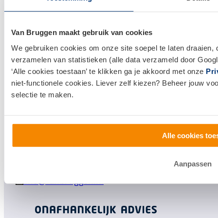
Financieel Advies
Verzekeringsadvies
Van Bruggen maakt gebruik van cookies
Makelaardij
We gebruiken cookies om onze site soepel te laten draaien, 
verzamelen van statistieken (alle data verzameld door Googl
Huis kopen
‘Alle cookies toestaan’ te klikken ga je akkoord met onze
Pri
Huis verkopen
niet-functionele cookies. Liever zelf kiezen? Beheer jouw vo
selectie te maken.
Klantenservice en contact
Bezoek een
vestiging
bij jou in de buurt, of neem
Alle cookies toe
contact met ons op.
0800 1600
Aanpassen
info@vanbruggen.nl