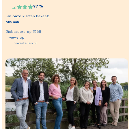
97
%
van onze klanten beveelt
ons aan.
Gebaseerd op
7668
reviews op
klantenvertellen.nl