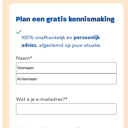
hypotheekadvies tot het in orde maken van
alle documenten. Zo vergroten we samen
je kansen op de Utrechtse woningmarkt.
Plan een gratis kennismaking
100% onafhankelijk én
persoonlijk
advies
, afgestemd op jouw situatie.
Naam
*
Voornaam
Achternaam
Wat is je e-mailadres?
*