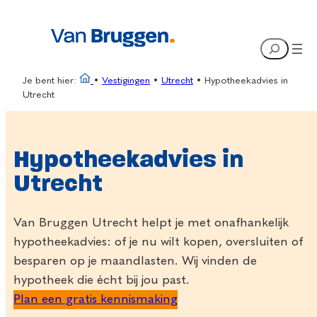
Ga
naar
Search
de
inhoud
Je bent hier:
•
Vestigingen
•
Utrecht
•
Hypotheekadvies in
Utrecht
Hypotheekadvies in
Utrecht
Van Bruggen Utrecht helpt je met onafhankelijk
hypotheekadvies: of je nu wilt kopen, oversluiten of
besparen op je maandlasten. Wij vinden de
hypotheek die écht bij jou past.
Plan een gratis kennismaking