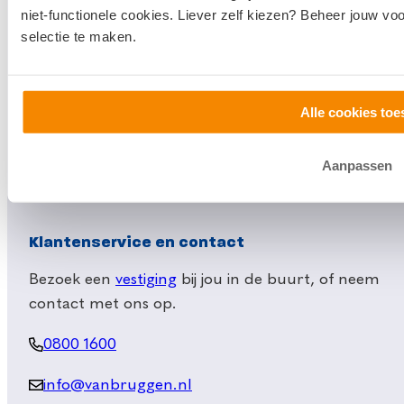
Hypotheek afsluiten
niet-functionele cookies. Liever zelf kiezen? Beheer jouw vo
selectie te maken.
Actuele hypotheekrentes
Financieel Advies
Verzekeringsadvies
Alle cookies toe
Makelaardij
Huis kopen
Aanpassen
Huis verkopen
Klantenservice en contact
Bezoek een
vestiging
bij jou in de buurt, of neem
contact met ons op.
0800 1600
info@vanbruggen.nl