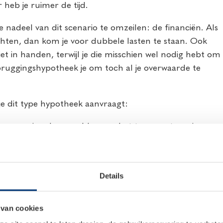
heb je ruimer de tijd.
nadeel van dit scenario te omzeilen: de financiën. Als
chten, dan kom je voor dubbele lasten te staan. Ook
et in handen, terwijl je die misschien wel nodig hebt om
rbruggingshypotheek je om toch al je overwaarde te
n je dit type hypotheek aanvraagt:
e op papier al geregeld, maar het transport van je
 zich wachten en is later dan het transport van je
ar je vorige woning staat nog te koop of komt
Details
uw neemt (nog) enige tijd in beslag. Daarbij zal
l verkocht is ofwel dat dit nog niet is gebeurd.
 van cookies