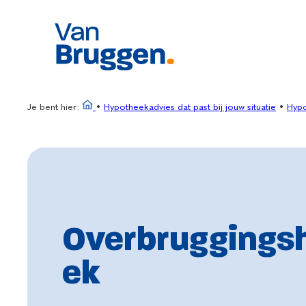
Ga
naar
de
inhoud
Je bent hier:
•
Hypotheekadvies dat past bij jouw situatie
•
Hypo
Overbruggings
ek