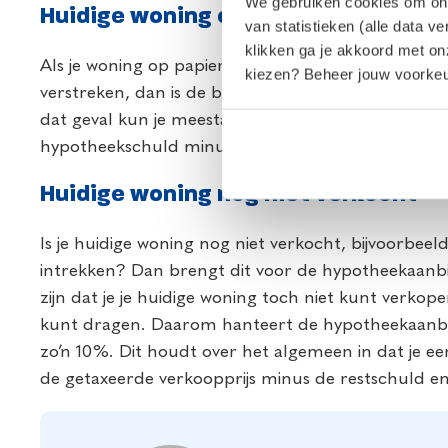
We gebruiken cookies om onze
Huidige woning op papier al verkoch
van statistieken (alle data v
klikken ga je akkoord met o
Als je woning op papier al is verkocht en de peri
kiezen? Beheer jouw voorkeur
verstreken, dan is de bank vaak minder streng q
dat geval kun je meestal de afgesproken verkoopp
hypotheekschuld minus de verkoopkosten aan ove
Huidige woning nog niet verkocht
Is je huidige woning nog niet verkocht, bijvoorbee
intrekken? Dan brengt dit voor de hypotheekaanbie
zijn dat je je huidige woning toch niet kunt verkope
kunt dragen. Daarom hanteert de hypotheekaanbied
zo’n 10%. Dit houdt over het algemeen in dat je 
de getaxeerde verkoopprijs minus de restschuld e