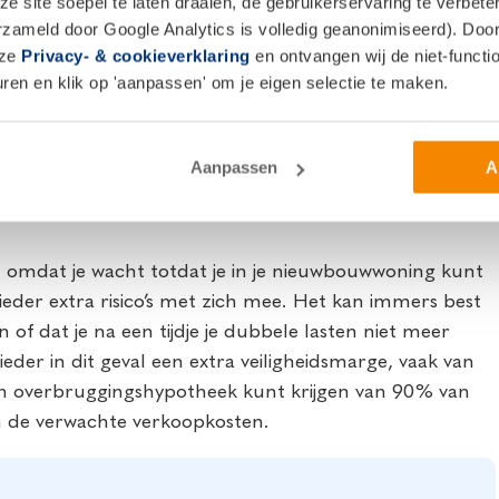
 site soepel te laten draaien, de gebruikerservaring te verbet
t
erzameld door Google Analytics is volledig geanonimiseerd). Door 
nze
Privacy- & cookieverklaring
en ontvangen wij de niet-functio
ode voor de ontbindende voorwaarden inmiddels is
en en klik op 'aanpassen' om je eigen selectie te maken.
ua voorwaarden voor een overbruggingshypotheek. In
rijs voor je woning minus de openstaande
rbruggingshypotheek krijgen.
Aanpassen
A
ld omdat je wacht totdat je in je nieuwbouwwoning kunt
der extra risico’s met zich mee. Het kan immers best
n of dat je na een tijdje je dubbele lasten niet meer
er in dit geval een extra veiligheidsmarge, vaak van
een overbruggingshypotheek kunt krijgen van 90% van
n de verwachte verkoopkosten.