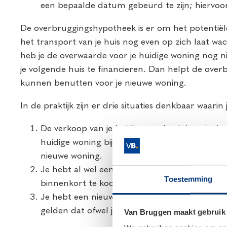
een bepaalde datum gebeurd te zijn; hiervoor 
De overbruggingshypotheek is er om het potentiële 
het transport van je huis nog even op zich laat wa
heb je de overwaarde voor je huidige woning nog ni
je volgende huis te financieren. Dan helpt de ove
kunnen benutten voor je nieuwe woning.
In de praktijk zijn er drie situaties denkbaar waari
De verkoop van je huidige woning is in princip
huidige woning bij de notaris laat nog even op
nieuwe woning.
Je hebt al wel een nieuwe woning gekocht, ma
Toestemming
binnenkort te koop te staan.
Je hebt een nieuwbouwwoning gekocht en de bo
gelden dat ofwel je huidige woning op papier a
Van Bruggen maakt gebruik