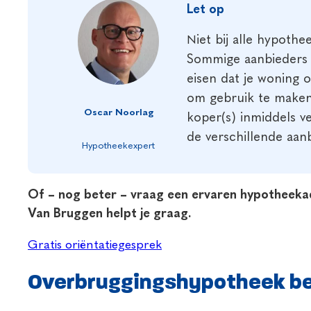
Let op
N
iet bij alle hypoth
Sommige aanbieders z
eisen dat je woning o
om gebruik te maken
Oscar Noorlag
koper(s) inmiddels ve
de verschillende aan
Hypotheekexpert
Of – nog beter – vraag een ervaren hypotheekadvi
Van Bruggen helpt je graag.
Gratis oriëntatiegesprek
Overbruggingshypotheek b