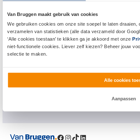
Huis verkopen
Van Bruggen maakt gebruik van cookies
Klantenservice en contact
We gebruiken cookies om onze site soepel te laten draaien, 
Bezoek een
vestiging
bij jou in de buurt, of neem
verzamelen van statistieken (alle data verzameld door Googl
‘Alle cookies toestaan’ te klikken ga je akkoord met onze
Pri
contact met ons op.
niet-functionele cookies. Liever zelf kiezen? Beheer jouw vo
0800 1600
selectie te maken.
info@vanbruggen.nl
Alle cookies toe
Aanpassen
Facebook
Instagram
TikTok
LinkedIn