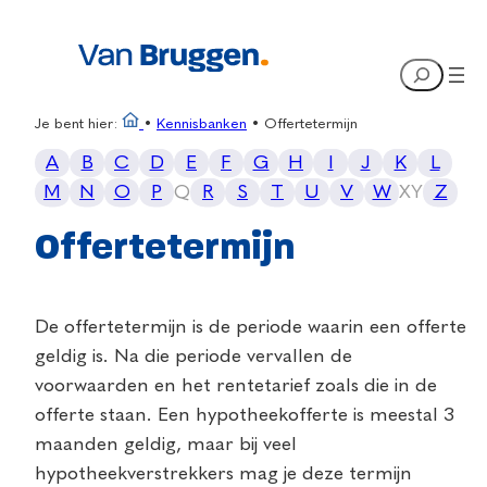
Search
Je bent hier:
•
Kennisbanken
•
Offertetermijn
A
B
C
D
E
F
G
H
I
J
K
L
M
N
O
P
Q
R
S
T
U
V
W
X
Y
Z
Offertetermijn
De offertetermijn is de periode waarin een offerte
geldig is. Na die periode vervallen de
voorwaarden en het rentetarief zoals die in de
offerte staan. Een hypotheekofferte is meestal 3
maanden geldig, maar bij veel
hypotheekverstrekkers mag je deze termijn