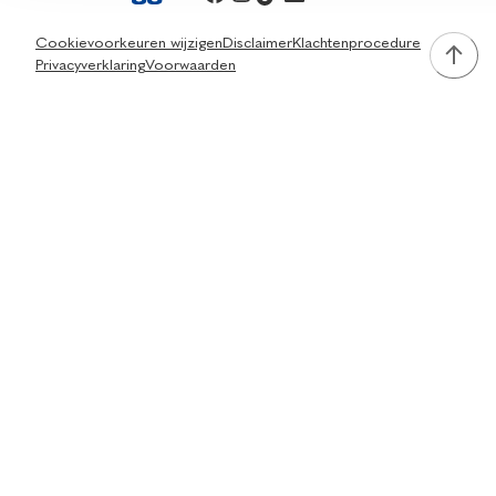
Cookievoorkeuren wijzigen
Disclaimer
Klachtenprocedure
Privacyverklaring
Voorwaarden