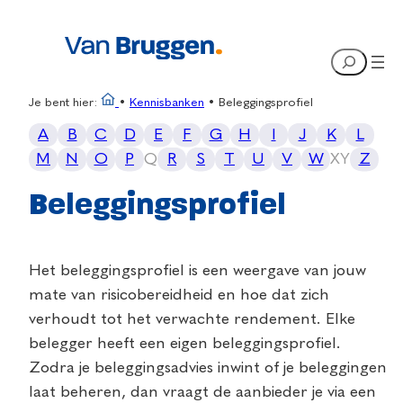
Search
Je bent hier:
•
Kennisbanken
•
Beleggingsprofiel
A
B
C
D
E
F
G
H
I
J
K
L
M
N
O
P
Q
R
S
T
U
V
W
X
Y
Z
Beleggingsprofiel
Het beleggingsprofiel is een weergave van jouw
mate van risicobereidheid en hoe dat zich
verhoudt tot het verwachte rendement. Elke
belegger heeft een eigen beleggingsprofiel.
Zodra je beleggingsadvies inwint of je beleggingen
laat beheren, dan vraagt de aanbieder je via een