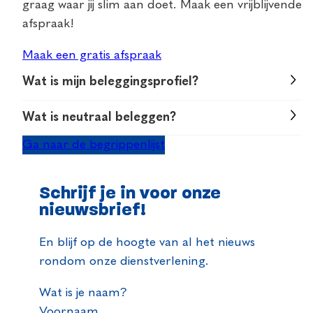
graag waar jij slim aan doet. Maak een vrijblijvende
afspraak!
Maak een gratis afspraak
Wat is mijn beleggingsprofiel?
Wat jouw beleggingsprofiel is, bepaalt je adviseur
Wat is neutraal beleggen?
aan de hand van een vragenlijst. Hij of zij kijkt
Neutraal beleggen houdt in dat je enig risico wilt
Ga naar de begrippenlijst
bijvoorbeeld wat jouw risicobereidheid is en wat
lopen om rendement te behalen, maar dat je
gunstig is gezien je huidige financiële situatie.
tegelijkertijd liever geen al te grote risico’s loopt.
Daar rolt een beleggingsprofiel uit dat aansluit bij
Schrijf je in voor onze
Je belegt bij een neutraal beleggingsprofiel vaak
je wensen en situatie.
nieuwsbrief!
evenveel in beleggingsproducten met een hoog
risico als in producten met een laag risico.
En blijf op de hoogte van al het nieuws
rondom onze dienstverlening.
Wat is je naam?
Voornaam