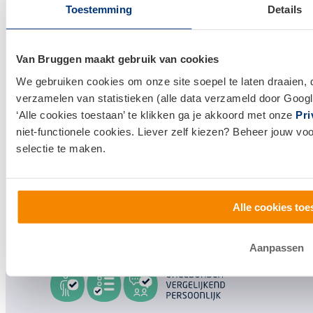
Toestemming
Details
Makelaardij
Huis kopen
Van Bruggen maakt gebruik van cookies
Huis verkopen
We gebruiken cookies om onze site soepel te laten draaien, 
verzamelen van statistieken (alle data verzameld door Googl
Klantenservice en contact
‘Alle cookies toestaan’ te klikken ga je akkoord met onze
Pri
Bezoek een
vestiging
bij jou in de buurt, of neem
niet-functionele cookies. Liever zelf kiezen? Beheer jouw vo
selectie te maken.
contact met ons op.
0800 1600
Alle cookies toe
info@vanbruggen.nl
Aanpassen