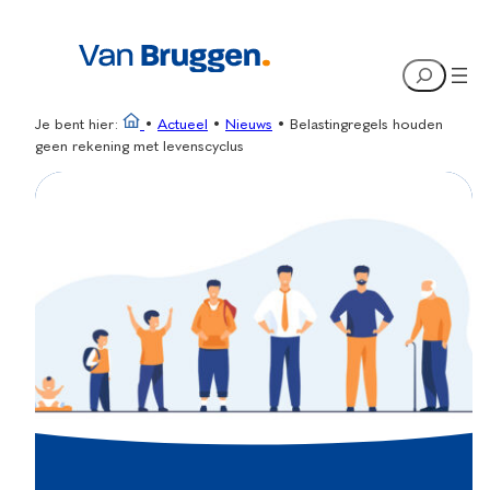
Ga
naar
Search
de
inhoud
Je bent hier:
•
Actueel
•
Nieuws
•
Belastingregels houden
geen rekening met levenscyclus