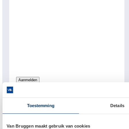
Links
Toestemming
Details
Hypotheken
Hypotheek afsluiten
Van Bruggen maakt gebruik van cookies
Actuele hypotheekrentes