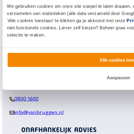
We gebruiken cookies om onze site soepel te laten draaien, 
Financieel Advies
verzamelen van statistieken (alle data verzameld door Googl
Verzekeringsadvies
‘Alle cookies toestaan’ te klikken ga je akkoord met onze
Pri
niet-functionele cookies. Liever zelf kiezen? Beheer jouw vo
Makelaardij
selectie te maken.
Huis kopen
Huis verkopen
Alle cookies toe
Klantenservice en contact
Aanpassen
Bezoek een
vestiging
bij jou in de buurt, of neem
contact met ons op.
0800 1600
info@vanbruggen.nl