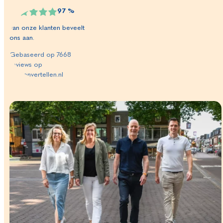
97
%
van onze klanten beveelt
ons aan.
Gebaseerd op
7668
reviews op
klantenvertellen.nl