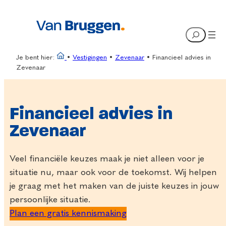
Ga
naar
Search
de
inhoud
Je bent hier:
•
Vestigingen
•
Zevenaar
•
Financieel advies in
Zevenaar
Financieel advies in
Zevenaar
Veel financiële keuzes maak je niet alleen voor je
situatie nu, maar ook voor de toekomst. Wij helpen
je graag met het maken van de juiste keuzes in jouw
persoonlijke situatie.
Plan een gratis kennismaking