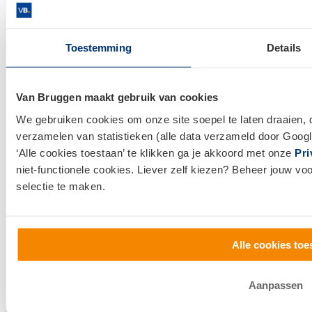
Toestemming
Details
Links
Hypotheken
Van Bruggen maakt gebruik van cookies
We gebruiken cookies om onze site soepel te laten draaien, 
Hypotheek afsluiten
verzamelen van statistieken (alle data verzameld door Googl
Actuele hypotheekrentes
‘Alle cookies toestaan’ te klikken ga je akkoord met onze
Pri
Financieel Advies
niet-functionele cookies. Liever zelf kiezen? Beheer jouw vo
selectie te maken.
Verzekeringsadvies
Makelaardij
Huis kopen
Alle cookies toe
Huis verkopen
Aanpassen
Klantenservice en contact