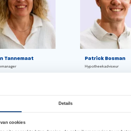
in Tannemaat
Patrick Bosman
emanager
Hypotheekadviseur
Details
 van cookies
geholpen
Netjes behandeld en