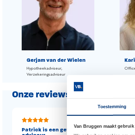
Gerjam van der Wielen
Kar
Hypotheekadviseur,
Offic
Verzekeringsadviseur
Onze reviews
Toestemming
Van Bruggen maakt gebruik
Patrick is een geweldige
goed 