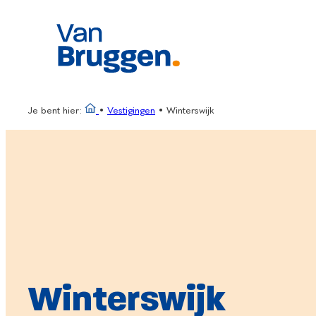
Ga
naar
de
inhoud
Je bent hier:
•
Vestigingen
•
Winterswijk
Winterswijk