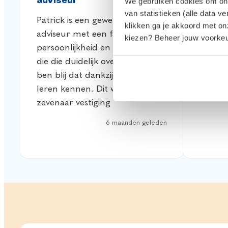
adviseur
We gebruiken cookies om onze
we heb
van statistieken (alle data v
Patrick is een geweldige
antwoo
klikken ga je akkoord met o
adviseur met een fantastische
kiezen? Beheer jouw voorkeur
vragen
persoonlijkheid en goede kennis
die die duidelijk overbrengt. Ik
ben blij dat dankzij Mandy heb
leren kennen. Dit was in de
zevenaar vestiging
6 maanden geleden