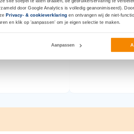
info gekregen
 site soepel te laten draaien, de gebruikerservaring te verbet
ben een duidelijk
erzameld door Google Analytics is volledig geanonimiseerd). Door 
Zie hierboven
rd gekregen op onze
nze
Privacy- & cookieverklaring
en ontvangen wij de niet-functio
en en klik op 'aanpassen' om je eigen selectie te maken.
.
6 maan
6 maanden geleden
Aanpassen
A