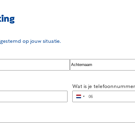
king
fgestemd op jouw situatie.
Achternaam
Wat is je telefoonnumme
Nederland
+31