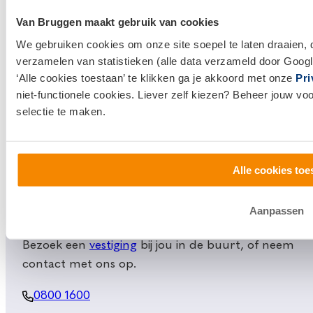
Hypotheken
Van Bruggen maakt gebruik van cookies
Hypotheek afsluiten
We gebruiken cookies om onze site soepel te laten draaien, 
Actuele hypotheekrentes
verzamelen van statistieken (alle data verzameld door Googl
‘Alle cookies toestaan’ te klikken ga je akkoord met onze
Pri
Financieel Advies
niet-functionele cookies. Liever zelf kiezen? Beheer jouw vo
Verzekeringsadvies
selectie te maken.
Makelaardij
Huis kopen
Alle cookies toe
Huis verkopen
Aanpassen
Klantenservice en contact
Bezoek een
vestiging
bij jou in de buurt, of neem
contact met ons op.
0800 1600