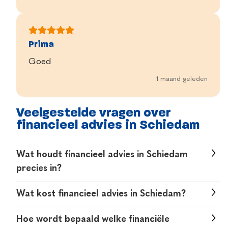
Prima
Goed
1 maand geleden
Veelgestelde vragen over
financieel advies in Schiedam
Wat houdt financieel advies in Schiedam
precies in?
Financieel advies in Schiedam draait om het
Wat kost financieel advies in Schiedam?
krijgen van overzicht en inzicht in je geldzaken.
Het eerste gesprek is gratis en vrijblijvend. Voor
Denk aan hypotheken, verzekeringen en
Hoe wordt bepaald welke financiële
het volledige advies werken we met vaste,