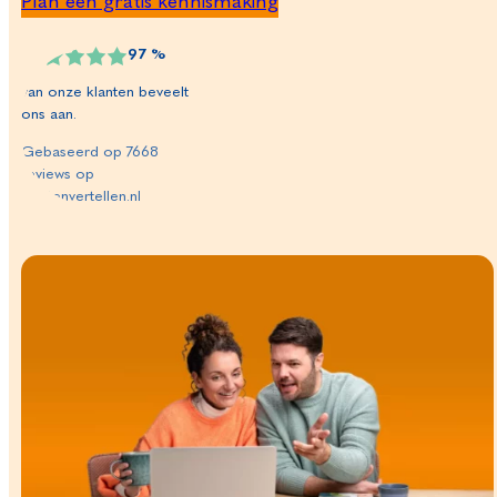
Plan een gratis kennismaking
97
%
van onze klanten beveelt
ons aan.
Gebaseerd op
7668
reviews op
klantenvertellen.nl