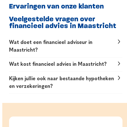
Ervaringen van onze klanten
Veelgestelde vragen over
financieel advies in Maastricht
Wat doet een financieel adviseur in
Maastricht?
Een financieel adviseur helpt je met onafhankelijk
Wat kost financieel advies in Maastricht?
advies over hypotheken, verzekeringen en
Het eerste gesprek is gratis en vrijblijvend. Daarna
financiële planning. Zo krijg je inzicht en maak je
Kijken jullie ook naar bestaande hypotheken
werken we met vaste, transparante tarieven
betere financiële keuzes.
en verzekeringen?
zodat je vooraf weet waar je aan toe bent.
Ja, we beoordelen of je huidige producten nog
passen bij je situatie en waar je kunt besparen of
risico’s beter kunt afdekken.