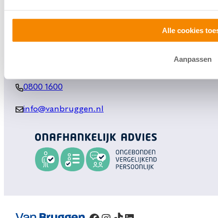
Huis verkopen
Alle cookies toe
Klantenservice en contact
Bezoek een
vestiging
bij jou in de buurt, of neem
Aanpassen
contact met ons op.
0800 1600
info@vanbruggen.nl
Facebook
Instagram
TikTok
LinkedIn