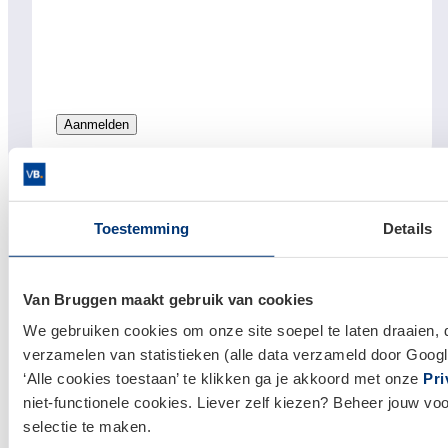
Links
Hypotheken
Toestemming
Details
Hypotheek afsluiten
Actuele hypotheekrentes
Van Bruggen maakt gebruik van cookies
Financieel Advies
We gebruiken cookies om onze site soepel te laten draaien, 
verzamelen van statistieken (alle data verzameld door Googl
Verzekeringsadvies
‘Alle cookies toestaan’ te klikken ga je akkoord met onze
Pri
Makelaardij
niet-functionele cookies. Liever zelf kiezen? Beheer jouw vo
Huis kopen
selectie te maken.