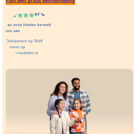
Plan een gratis kennismaking
97
%
van onze klanten beveelt
ons aan.
Gebaseerd op
7668
reviews op
klantenvertellen.nl