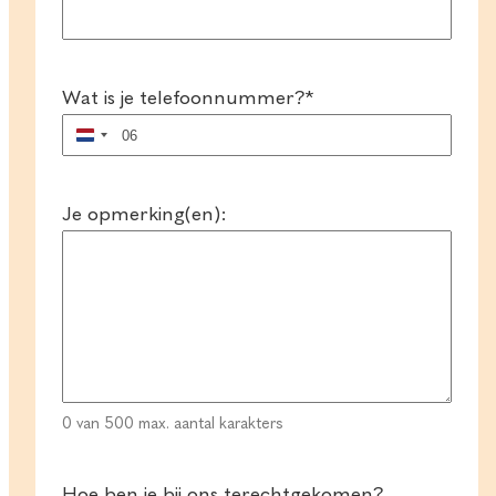
Wat is je telefoonnummer?
*
Nederland
+31
Je opmerking(en):
0 van 500 max. aantal karakters
Hoe ben je bij ons terechtgekomen?