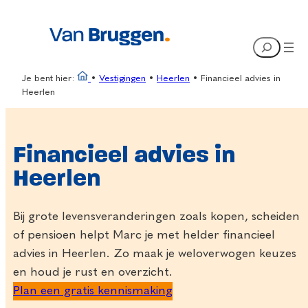
Ga
naar
Search
de
inhoud
Je bent hier:
•
Vestigingen
•
Heerlen
•
Financieel advies in
Heerlen
Financieel advies in
Heerlen
Bij grote levensveranderingen zoals kopen, scheiden
of pensioen helpt Marc je met helder financieel
advies in Heerlen. Zo maak je weloverwogen keuzes
en houd je rust en overzicht.
Plan een gratis kennismaking