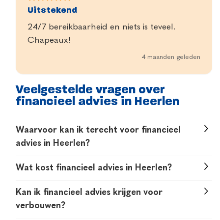
Uitstekend
24/7 bereikbaarheid en niets is teveel.
Chapeaux!
4 maanden geleden
Veelgestelde vragen over
financieel advies in Heerlen
Waarvoor kan ik terecht voor financieel
advies in Heerlen?
Voor vragen over hypotheken, verzekeringen,
Wat kost financieel advies in Heerlen?
pensioen, besparen op maandlasten, scheiden,
De kosten voor financieel advies verschillen per
verbouwen of het benutten van overwaarde.
Kan ik financieel advies krijgen voor
situatie. In een eerste, vrijblijvende afspraak
verbouwen?
leggen we duidelijk uit welke werkzaamheden