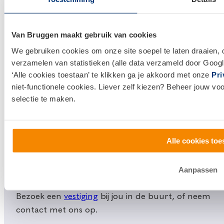
Links
Hypotheken
Van Bruggen maakt gebruik van cookies
Hypotheek afsluiten
We gebruiken cookies om onze site soepel te laten draaien, 
verzamelen van statistieken (alle data verzameld door Googl
Actuele hypotheekrentes
‘Alle cookies toestaan’ te klikken ga je akkoord met onze
Pri
Financieel Advies
niet-functionele cookies. Liever zelf kiezen? Beheer jouw vo
Verzekeringsadvies
selectie te maken.
Makelaardij
Huis kopen
Alle cookies toe
Huis verkopen
Aanpassen
Klantenservice en contact
Bezoek een
vestiging
bij jou in de buurt, of neem
contact met ons op.