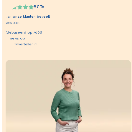
97
%
van onze klanten beveelt
ons aan.
Gebaseerd op
7668
reviews op
klantenvertellen.nl