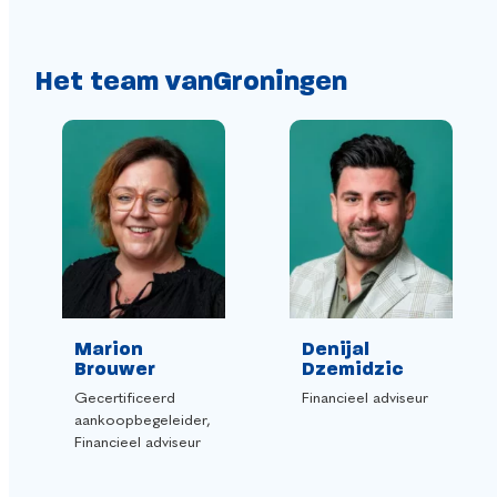
Het team van
Groningen
Denijal
Gerard ten
Dzemidzic
Brink
Financieel adviseur
Verzekeringsadviseur