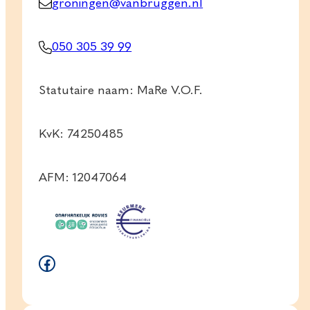
groningen@vanbruggen.nl
050 305 39 99
Statutaire naam: MaRe V.O.F.
KvK: 74250485
AFM: 12047064
Facebook