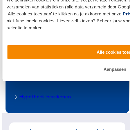
verzamelen van statistieken (alle data verzameld door Googl
‘Alle cookies toestaan’ te klikken ga je akkoord met onze
Pri
niet-functionele cookies. Liever zelf kiezen? Beheer jouw vo
Wat kunnen we voor jou betekenen?
selectie te maken.
Hypotheekadvies
Alle cookies toe
Financieel advies
Aanpassen
Makelaardij
Hypotheek berekenen