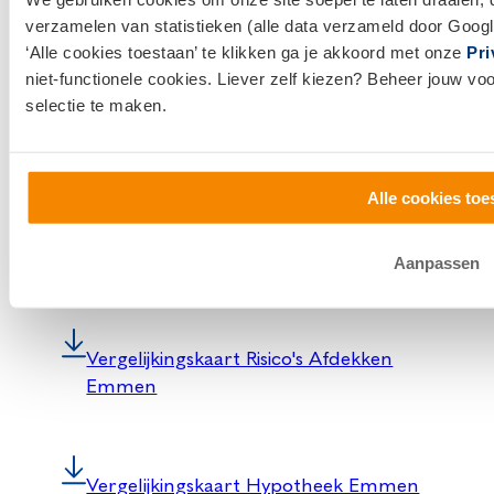
verzamelen van statistieken (alle data verzameld door Googl
Klachtenprocedure
‘Alle cookies toestaan’ te klikken ga je akkoord met onze
Pri
niet-functionele cookies. Liever zelf kiezen? Beheer jouw vo
selectie te maken.
Algemeen Schadeformulier
Alle cookies toe
Vergelijkingskaart Vermogen Opbouwen
Emmen
Aanpassen
Vergelijkingskaart Risico's Afdekken
Emmen
Vergelijkingskaart Hypotheek Emmen