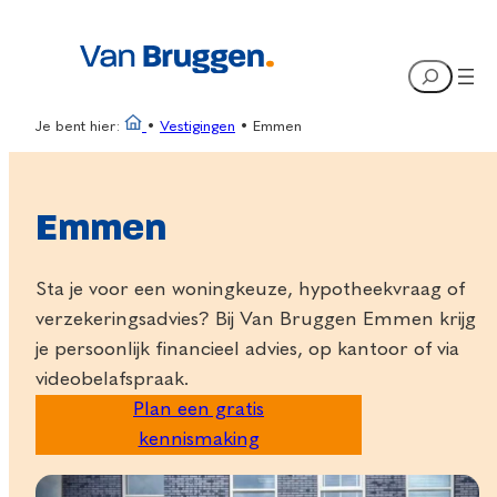
Ga
naar
Search
de
inhoud
Je bent hier:
•
Vestigingen
•
Emmen
Emmen
Sta je voor een woningkeuze, hypotheekvraag of
verzekeringsadvies? Bij Van Bruggen Emmen krijg
je persoonlijk financieel advies, op kantoor of via
videobelafspraak.
Plan een gratis
kennismaking