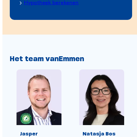
Hypotheek berekenen
Het team van
Emmen
Gwendolyn
den Hertog
Commercieel
medewerker
binnendienst
Natasja Bos