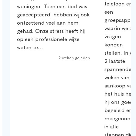
telefoon en
woningen. Toen een bod was
een
geaccepteerd, hebben wij ook
groepsapp
ontzettend veel aan hem
waarin we all
gehad. Onze stress heeft hij
vragen
op een professionele wijze
konden
weten te…
stellen. In de
2 weken geleden
2 laatste
spannende
weken van d
aankoop van
het huis heef
hij ons goed
begeleid en
meegenome
in alle
stappen die