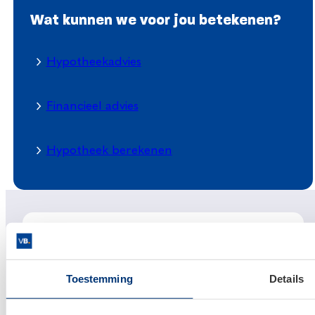
Wat kunnen we voor jou betekenen?
Hypotheekadvies
Financieel advies
Hypotheek berekenen
Meld je aan voor onze nieuwsbrief
Blijf op de hoogte van alle financiële
ontwikkelingen.
Toestemming
Details
Wat is je e-mailadres?