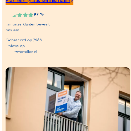
Plan een gratis kennismaking
97
%
van onze klanten beveelt
ons aan.
Gebaseerd op
7668
reviews op
klantenvertellen.nl