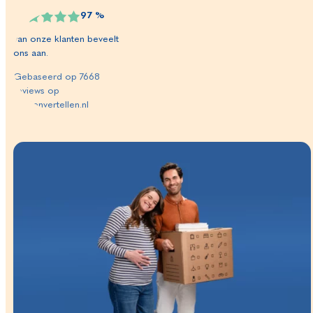
97
%
van onze klanten beveelt
ons aan.
Gebaseerd op
7668
reviews op
klantenvertellen.nl