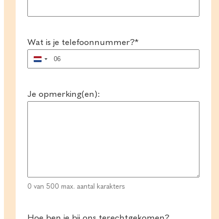
Wat is je telefoonnummer?
*
Nederland
+31
Je opmerking(en):
0 van 500 max. aantal karakters
Hoe ben je bij ons terechtgekomen?