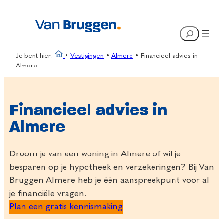
Ga
naar
Search
de
inhoud
Je bent hier:
•
Vestigingen
•
Almere
•
Financieel advies in
Almere
Financieel advies in
Almere
Droom je van een woning in Almere of wil je
besparen op je hypotheek en verzekeringen? Bij Van
Bruggen Almere heb je één aanspreekpunt voor al
je financiële vragen.
Plan een gratis kennismaking