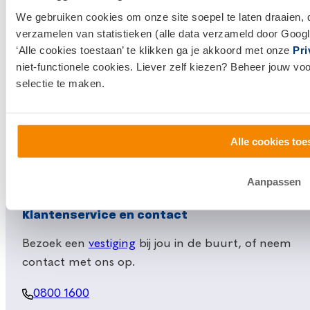
Hypotheken
We gebruiken cookies om onze site soepel te laten draaien, 
verzamelen van statistieken (alle data verzameld door Googl
Hypotheek afsluiten
‘Alle cookies toestaan’ te klikken ga je akkoord met onze
Pri
Actuele hypotheekrentes
niet-functionele cookies. Liever zelf kiezen? Beheer jouw vo
selectie te maken.
Financieel Advies
Verzekeringsadvies
Makelaardij
Alle cookies toe
Huis kopen
Huis verkopen
Aanpassen
Klantenservice en contact
Bezoek een
vestiging
bij jou in de buurt, of neem
contact met ons op.
0800 1600