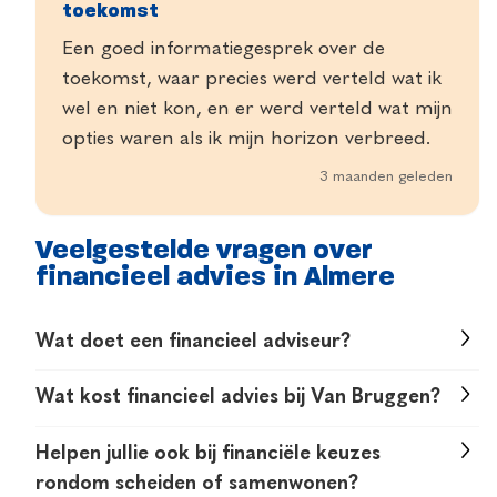
toekomst
Een goed informatiegesprek over de
toekomst, waar precies werd verteld wat ik
wel en niet kon, en er werd verteld wat mijn
opties waren als ik mijn horizon verbreed.
3 maanden geleden
Veelgestelde vragen over
financieel advies in Almere
Wat doet een financieel adviseur?
Een financieel adviseur helpt je om slimme
Wat kost financieel advies bij Van Bruggen?
keuzes te maken rond je hypotheek,
Het eerste gesprek is altijd gratis en vrijblijvend.
verzekeringen en toekomstplannen. In Almere
Helpen jullie ook bij financiële keuzes
Tijdens dat gesprek vertellen we precies wat je
kijken we onafhankelijk naar jouw complete
rondom scheiden of samenwonen?