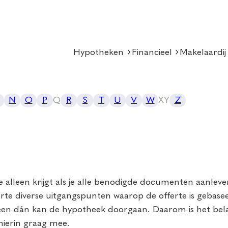
Hypotheken
Financieel
Makelaardij
N
O
P
Q
R
S
T
U
V
W
X
Y
Z
 alleen krijgt als je alle benodigde documenten aanlev
te diverse uitgangspunten waarop de offerte is gebas
n dán kan de hypotheek doorgaan. Daarom is het bela
hierin graag mee.