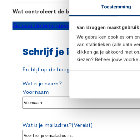
Bij financieringsvoorbehoud spreek je een periode a
Toestemming
Wat controleert de bank bij een hypotheek?
ondertekening van het voorlopig koopcontract. Binn
rondkomt? Geeft dit dan op tijd aan de verkopers a
De hypotheekaanbieder controleert of jouw hypot
Ga naar de begrippenlijst
Van Bruggen maakt gebruik
maandlasten te kunnen dragen, of je voldoet aan 
We gebruiken cookies om onze
wettelijke en fiscale regels. Zo beoordelen zij of 
van statistieken (alle data v
Schrijf je in voor onze ni
klikken ga je akkoord met o
kiezen? Beheer jouw voorkeur
En blijf op de hoogte van al het nieuws rondo
Wat is je naam?
Voornaam
Wat is je mailadres?
(Vereist)