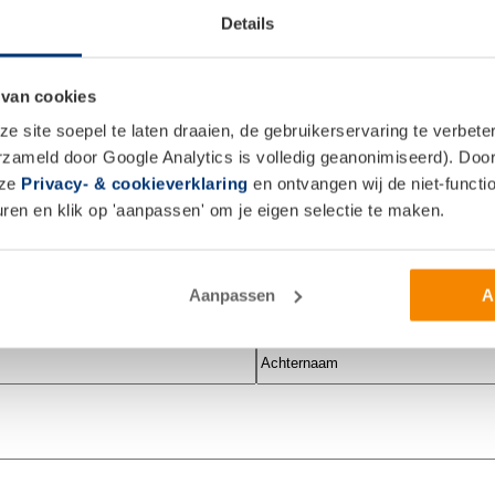
f waarin jij de financiering moet rond krijgen. Gebruikel
Details
en die tijd moet je de hypotheek rond krijgen. Heb je ui
an. Mogelijk is daar wat op te regelen.
heekaanvraag voldoet aan de geldende hypotheeknormen
 van cookies
de regels voor Nationale Hypotheek Garantie (bij een 
 site soepel te laten draaien, de gebruikerservaring te verbet
je de aangevraagde hypotheek inderdaad kunt krijgen.
erzameld door Google Analytics is volledig geanonimiseerd). Door 
euwsbrief!
nze
Privacy- & cookieverklaring
en ontvangen wij de niet-functio
en en klik op 'aanpassen' om je eigen selectie te maken.
m onze dienstverlening.
Aanpassen
A
Achternaam