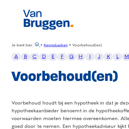
Je bent hier:
•
Kennisbanken
•
Voorbehoud(en)
A
B
C
D
E
F
G
H
I
J
K
L
M
Voorbehoud(en)
Voorbehoud houdt bij een hypotheek in dat je deze
hypotheekaanbieder benoemt in de hypotheekoffer
voorwaarden moeten hiermee overeenkomen. Allee
goed door te nemen. Een hypotheekadviseur kijkt 